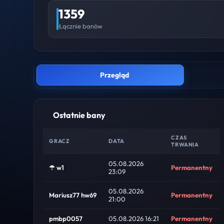
1359
Łącznie banów
Przegląd
Ostatnie bany
CZAS
GRACZ
DATA
TRWANIA
05.08.2026
☂ w1
Permanentny
23:09
05.08.2026
Mariusz77 hw69
Permanentny
21:00
pmbp0057
05.08.2026 16:21
Permanentny