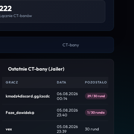
222
Łącznie CT-banów
CT-bany
Ostatnie CT-bany (Jailer)
GRACZ
DATA
POZOSTAŁO
06.08.2026
kmodz4discord.gg/cscdc
29 / 30 rund
00:14
05.08.2026
Faze_dawidek@
1 / 30 runda
23:40
05.08.2026
vex
30 rund
23:39