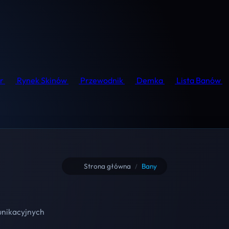
r
Rynek Skinów
Przewodnik
Demka
Lista Banów
Strona główna
Bany
/
unikacyjnych