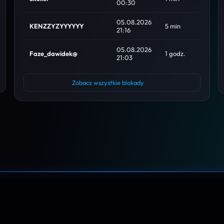
00:30
05.08.2026
KENZZYZYYYYYY
5 min
21:16
05.08.2026
Faze_dawidek@
1 godz.
21:03
Zobacz wszystkie blokady