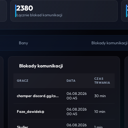
2380
Łącznie blokad komunikacji
Bany
Blokady komunikacji
Blokady komunikacji
CZAS
GRACZ
DATA
TRWANIA
06.08.2026
champer discord.gg/cscdc
30 min
00:45
06.08.2026
Faze_dawidek@
10 min
00:45
06.08.2026
Skuller
1 min