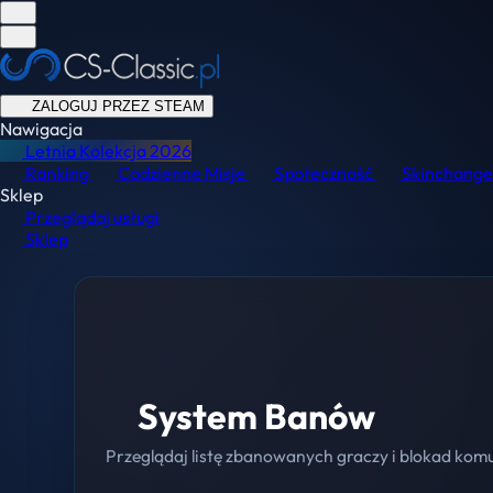
ZALOGUJ PRZEZ STEAM
Nawigacja
Letnia Kolekcja
2026
Ranking
Codzienne Misje
Społeczność
Skinchange
Sklep
Przeglądaj usługi
Sklep
System Banów
Przeglądaj listę zbanowanych graczy i blokad kom