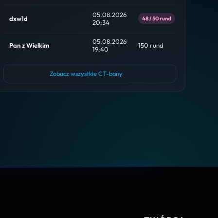
05.08.2026
dxw1d
48 / 50 rund
20:34
05.08.2026
Pan z Wielkim
150 rund
19:40
Zobacz wszystkie CT-bany