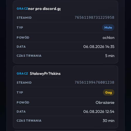
nor pro discord.gg/cscdc
76561198731225958
Mute
ochlon
06.08.2026 14:35
5 min
StalowyPr?tskins
76561199476001238
Gag
Obrażanie
06.08.2026 12:54
30 min