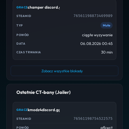
champer discord.gg/cscdc
76561198873469989
Mute
ciągłe wyzywanie
06.08.2026 00:45
30 min
Zobacz wszystkie blokady
Ostatnie CT-bany (Jailer)
kmodz4discord.gg/cscdc
76561198754522575
afkwct