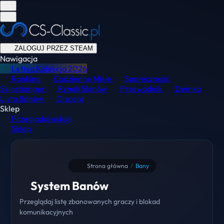
ZALOGUJ PRZEZ STEAM
Nawigacja
Letnia Kolekcja
2026
Ranking
Codzienne Misje
Społeczność
Skinchanger
Rynek Skinów
Przewodnik
Demka
Lista Banów
Discord
Sklep
Przeglądaj usługi
Sklep
Strona główna
/
Bany
System Banów
Przeglądaj listę zbanowanych graczy i blokad
komunikacyjnych