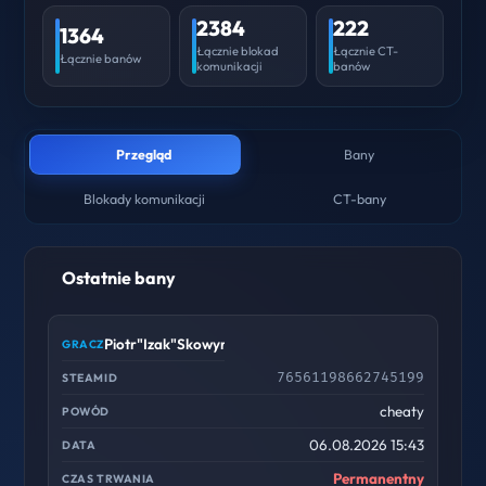
2384
222
1364
Łącznie blokad
Łącznie CT-
Łącznie banów
komunikacji
banów
Przegląd
Bany
Blokady komunikacji
CT-bany
Ostatnie bany
Piotr"Izak"Skowyrski
76561198662745199
cheaty
06.08.2026 15:43
Permanentny