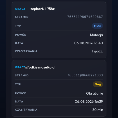
zepharN I 75hz
76561198674029667
Mute
Mutacja
06.08.2026 16:40
1 godz.
s?odkie maselko discord /cscd
76561198668221333
Gag
Obrażanie
06.08.2026 16:39
30 min