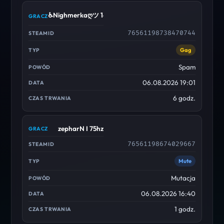
♿Nighmerkaღツ 14 yo idiot
76561198738470744
Gag
Spam
06.08.2026 19:01
6 godz.
zepharN I 75hz
76561198674029667
Mute
Mutacja
06.08.2026 16:40
1 godz.