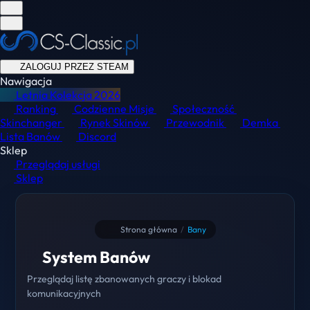
ZALOGUJ PRZEZ STEAM
Nawigacja
Letnia Kolekcja
2026
Ranking
Codzienne Misje
Społeczność
Skinchanger
Rynek Skinów
Przewodnik
Demka
Lista Banów
Discord
Sklep
Przeglądaj usługi
Sklep
Strona główna
/
Bany
System Banów
Przeglądaj listę zbanowanych graczy i blokad
komunikacyjnych