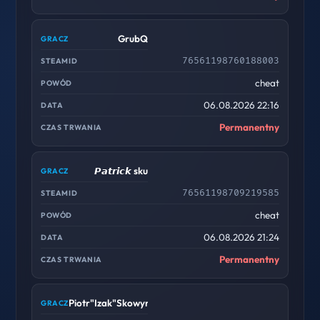
GrubQ
76561198760188003
cheat
06.08.2026 22:16
Permanentny
𝙋𝙖𝙩𝙧𝙞𝙘𝙠 sku
76561198709219585
cheat
06.08.2026 21:24
Permanentny
Piotr"Izak"Skowyrski