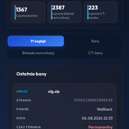
2387
223
1367
Łącznie blokad
Łącznie CT-
Łącznie banów
komunikacji
banów
Przegląd
Bany
Blokady komunikacji
CT-bany
Ostatnie bany
olg.zip
76561198662896629
Wallhack
06.08.2026 22:33
Permanentny