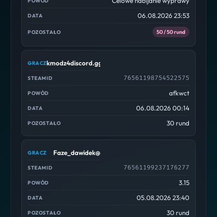
Celowe nabijanie wyprawy
06.08.2026 23:53
50 / 50 rund
kmodz4discord.gg/cscdc
76561198754522575
afkwct
06.08.2026 00:14
30 rund
Faze_dawidek@
76561199237176277
3.15
05.08.2026 23:40
30 rund