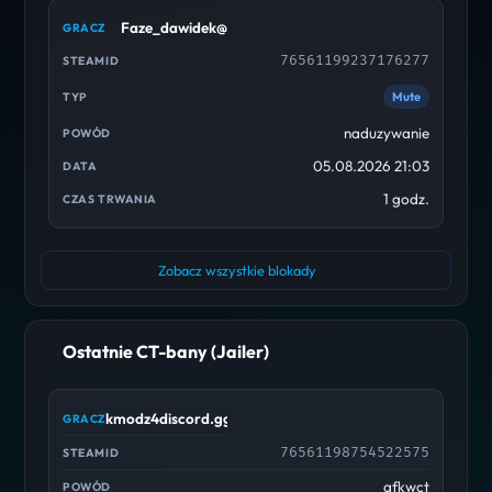
Faze_dawidek@
76561199237176277
Mute
naduzywanie
05.08.2026 21:03
1 godz.
Zobacz wszystkie blokady
Ostatnie CT-bany (Jailer)
kmodz4discord.gg/cscdc
76561198754522575
afkwct