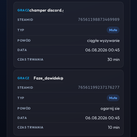
champer discord.gg/cscdc
76561198873469989
Mute
ciągłe wyzywanie
06.08.2026 00:45
30 min
Faze_dawidek@
76561199237176277
Mute
ogarnij sie
06.08.2026 00:45
10 min