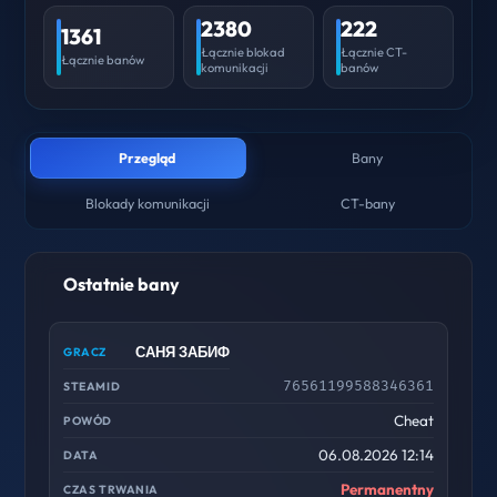
2380
222
1361
Łącznie blokad
Łącznie CT-
Łącznie banów
komunikacji
banów
Przegląd
Bany
Blokady komunikacji
CT-bany
Ostatnie bany
САНЯ ЗАБИФ
76561199588346361
Cheat
06.08.2026 12:14
Permanentny