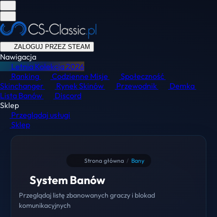
ZALOGUJ PRZEZ STEAM
Nawigacja
Letnia Kolekcja
2026
Ranking
Codzienne Misje
Społeczność
Skinchanger
Rynek Skinów
Przewodnik
Demka
Lista Banów
Discord
Sklep
Przeglądaj usługi
Sklep
Strona główna
/
Bany
System Banów
Przeglądaj listę zbanowanych graczy i blokad
komunikacyjnych