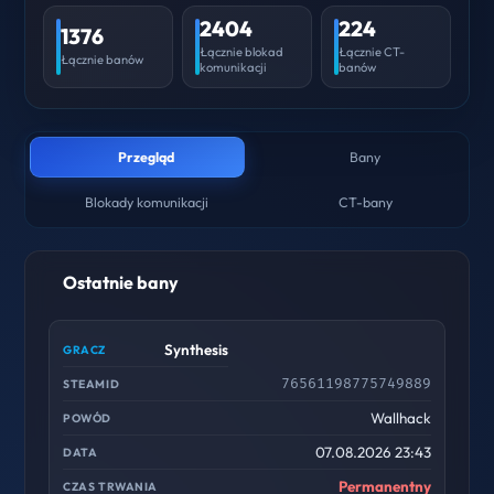
2404
224
1376
Łącznie blokad
Łącznie CT-
Łącznie banów
komunikacji
banów
Przegląd
Bany
Blokady komunikacji
CT-bany
Ostatnie bany
Synthesis
76561198775749889
Wallhack
07.08.2026 23:43
Permanentny