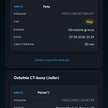
Peła
76561198307504497
Gag
Obrażanie graczy
07.08.2026 23:34
30 min
Zobacz wszystkie blokady
Ostatnie CT-bany (Jailer)
Myszaツ
76561199133930759
Na prośbe heja /box w celi