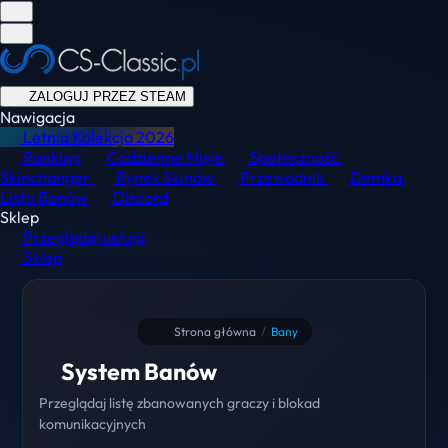
ZALOGUJ PRZEZ STEAM
Nawigacja
Letnia Kolekcja
2026
Ranking
Codzienne Misje
Społeczność
Skinchanger
Rynek Skinów
Przewodnik
Demka
Lista Banów
Discord
Sklep
Przeglądaj usługi
Sklep
Strona główna
/
Bany
System Banów
Przeglądaj listę zbanowanych graczy i blokad
komunikacyjnych