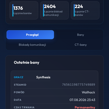
2404
224
1376
Łącznie blokad
Łącznie CT-
Łącznie banów
komunikacji
banów
Przegląd
Bany
Blokady komunikacji
CT-bany
Ostatnie bany
Synthesis
76561198775749889
Wallhack
07.08.2026 23:43
Permanentny