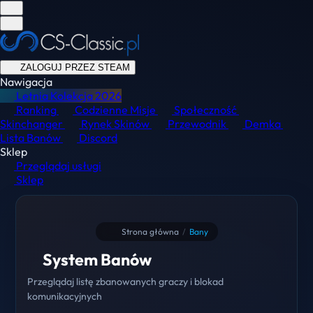
ZALOGUJ PRZEZ STEAM
Nawigacja
Letnia Kolekcja
2026
Ranking
Codzienne Misje
Społeczność
Skinchanger
Rynek Skinów
Przewodnik
Demka
Lista Banów
Discord
Sklep
Przeglądaj usługi
Sklep
Strona główna
/
Bany
System Banów
Przeglądaj listę zbanowanych graczy i blokad
komunikacyjnych