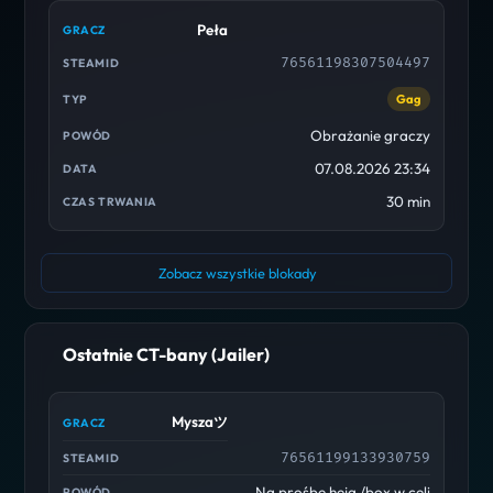
Peła
76561198307504497
Gag
Obrażanie graczy
07.08.2026 23:34
30 min
Zobacz wszystkie blokady
Ostatnie CT-bany (Jailer)
Myszaツ
76561199133930759
Na prośbe heja /box w celi