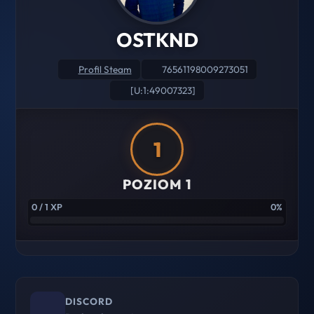
OSTKND
Profil Steam
76561198009273051
[U:1:49007323]
1
POZIOM 1
0 / 1 XP
0%
DISCORD