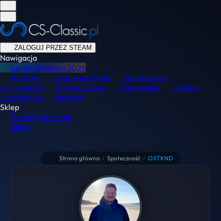
ZALOGUJ PRZEZ STEAM
Nawigacja
Letnia Kolekcja
2026
Ranking
Codzienne Misje
Społeczność
Skinchanger
Rynek Skinów
Przewodnik
Demka
Lista Banów
Discord
Sklep
Przeglądaj usługi
Sklep
Strona główna
/
Społeczność
/
OSTKND