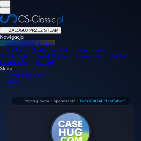
ZALOGUJ PRZEZ STEAM
Nawigacja
Letnia Kolekcja
2026
Ranking
Codzienne Misje
Społeczność
Skinchanger
Rynek Skinów
Przewodnik
Demka
Lista Banów
Discord
Sklep
Przeglądaj usługi
Sklep
Strona główna
/
Społeczność
/
Pioter(1)#TAP *Prof3skaa*