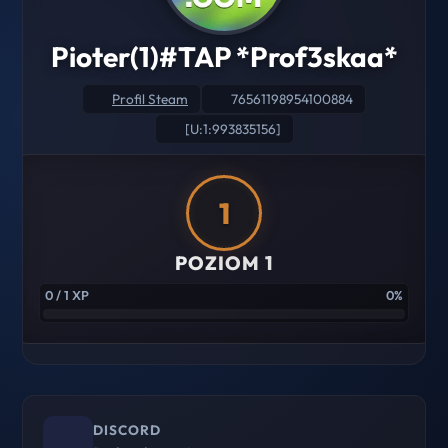
Pioter(1)#TAP *Prof3skaa*
Profil Steam
76561198954100884
[U:1:993835156]
1
POZIOM 1
0 / 1 XP
0%
DISCORD