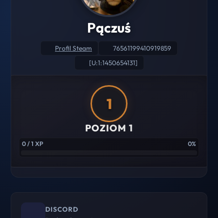
Pączuś
Profil Steam
76561199410919859
[U:1:1450654131]
1
POZIOM 1
0 / 1 XP
0%
DISCORD