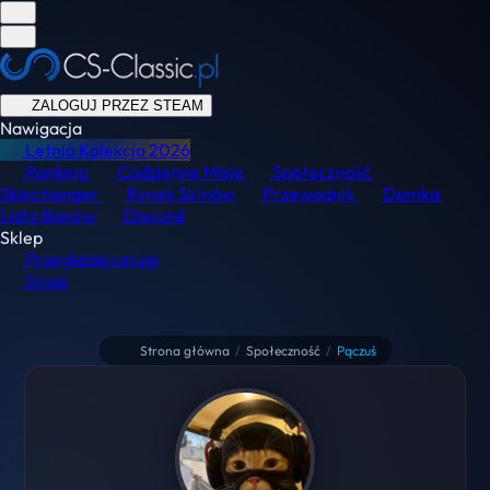
ZALOGUJ PRZEZ STEAM
Nawigacja
Letnia Kolekcja
2026
Ranking
Codzienne Misje
Społeczność
Skinchanger
Rynek Skinów
Przewodnik
Demka
Lista Banów
Discord
Sklep
Przeglądaj usługi
Sklep
Strona główna
/
Społeczność
/
Pączuś