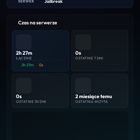
Jailbreak
SERWER
Czas na serwerze
2h 27m
0s
ŁĄCZNIE
OSTATNIE 7 DNI
2h 27m
0s
0s
2 miesiące temu
OSTATNIE 30 DNI
OSTATNIA WIZYTA