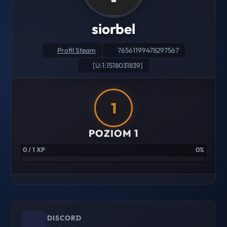
siorbel
Profil Steam
76561199478297567
[U:1:1518031839]
1
POZIOM 1
0 / 1 XP
0%
DISCORD