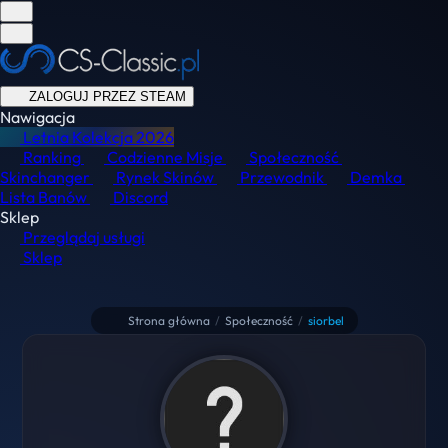
ZALOGUJ PRZEZ STEAM
Nawigacja
Letnia Kolekcja
2026
Ranking
Codzienne Misje
Społeczność
Skinchanger
Rynek Skinów
Przewodnik
Demka
Lista Banów
Discord
Sklep
Przeglądaj usługi
Sklep
Strona główna
/
Społeczność
/
siorbel