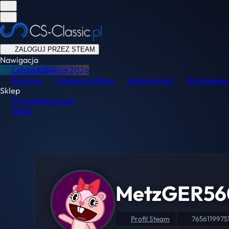
ZALOGUJ PRZEZ STEAM
Nawigacja
Letnia Kolekcja
2026
Ranking
Codzienne Misje
Społeczność
Skinchange
Sklep
Przeglądaj usługi
Sklep
MetzGER56
Profil Steam
7656119975