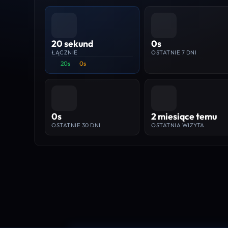
20 sekund
0s
ŁĄCZNIE
OSTATNIE 7 DNI
20s
0s
0s
2 miesiące temu
OSTATNIE 30 DNI
OSTATNIA WIZYTA