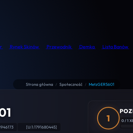
r
Rynek Skinów
Przewodnik
Demka
Lista Banów
Strona główna
Społeczność
MetzGER5601
/
/
01
POZ
1
0 / 1 X
1946173
[U:1:1791680445]