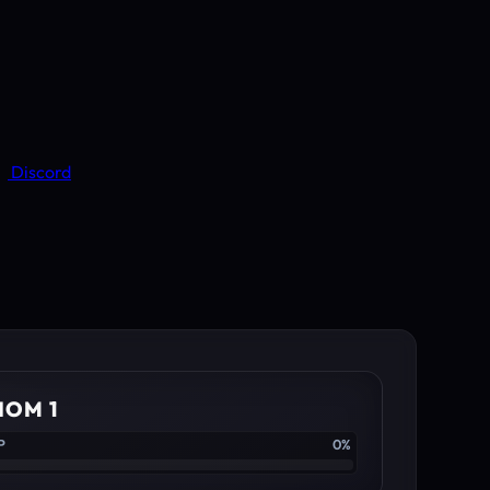
Discord
IOM 1
P
0%