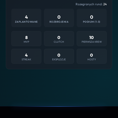
Rozegranych rund:
24
4
0
0
ZAPLANTOWANE
ROZBROJENIA
PODIUM (1-3)
8
0
10
MVP
CLUTCH
PIERWSZA KREW
4
0
0
STREAK
EKSPLOZJE
HOSTY