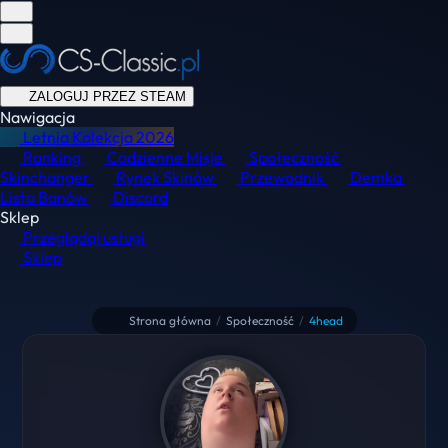
ZALOGUJ PRZEZ STEAM
Nawigacja
Letnia Kolekcja
2026
Ranking
Codzienne Misje
Społeczność
Skinchanger
Rynek Skinów
Przewodnik
Demka
Lista Banów
Discord
Sklep
Przeglądaj usługi
Sklep
Strona główna
/
Społeczność
/
4head