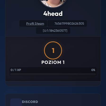
4head
Profil Steam
76561199802626305
[U:1:1842360577]
1
POZIOM 1
0 / 1 XP
0%
DISCORD