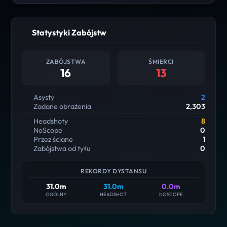
Statystyki Zabójstw
ZABÓJSTWA
ŚMIERCI
16
13
Asysty
2
Zadane obrażenia
2,303
Headshoty
8
NoScope
0
Przez ściane
1
Zabójstwa od tyłu
0
REKORDY DYSTANSU
31.0m
31.0m
0.0m
OGÓLNY
HEADSHOT
NOSCOPE