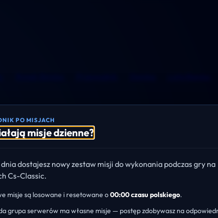
r
Rynek Skinów
Przewodnik
Demka
Lista Banów
NIK PO MISJACH
iałają misje dzienne?
Strona główna
Codzienne misje
/
dnia dostajesz nowy zestaw misji do wykonania podczas gry na
h Cs-Classic.
e misje są losowane i resetowane o
00:00 czasu polskiego
.
da grupa serwerów ma własne misje — postęp zdobywasz na odpowied