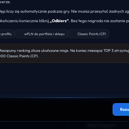
omatycznie liczone misje i odbieraj nagrody po ich
werze.
tęp liczy się automatycznie podczas gry. Nie musisz przesyłać żadnych z
kończeniu koniecznie kliknij
„Odbierz”
. Bez tego nagroda nie zostanie 
 profilu
wPLN do portfela i sklepu
Classic Points (CP)
iesięczny ranking zlicza ukończone misje. Na koniec miesiąca TOP 3 otrzymu
00 Classic Points (CP).
CodMod 201
Granatnik
Zadaj DMG z Granata 
Zaloguj się, aby śledzić postęp
Cel: 550 DMG
+100 XP
+0,15 wPLN
+200 CP
Roz
4FUN
Flash Support