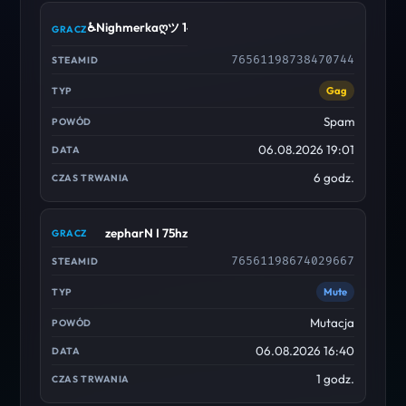
♿Nighmerkaღツ 14 yo idiot
76561198738470744
Gag
Spam
06.08.2026 19:01
6 godz.
zepharN I 75hz
76561198674029667
Mute
Mutacja
06.08.2026 16:40
1 godz.