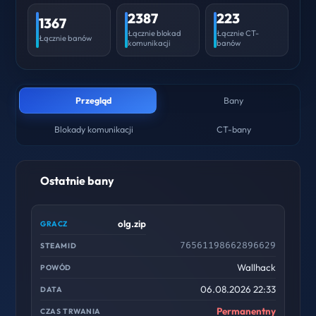
2387
223
1367
Łącznie blokad
Łącznie CT-
Łącznie banów
komunikacji
banów
Przegląd
Bany
Blokady komunikacji
CT-bany
Ostatnie bany
olg.zip
76561198662896629
Wallhack
06.08.2026 22:33
Permanentny