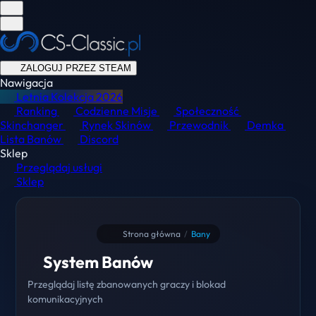
ZALOGUJ PRZEZ STEAM
Nawigacja
Letnia Kolekcja
2026
Ranking
Codzienne Misje
Społeczność
Skinchanger
Rynek Skinów
Przewodnik
Demka
Lista Banów
Discord
Sklep
Przeglądaj usługi
Sklep
Strona główna
/
Bany
System Banów
Przeglądaj listę zbanowanych graczy i blokad
komunikacyjnych