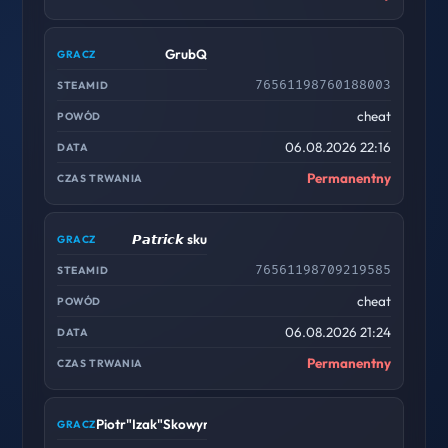
GrubQ
76561198760188003
cheat
06.08.2026 22:16
Permanentny
𝙋𝙖𝙩𝙧𝙞𝙘𝙠 sku
76561198709219585
cheat
06.08.2026 21:24
Permanentny
Piotr"Izak"Skowyrski