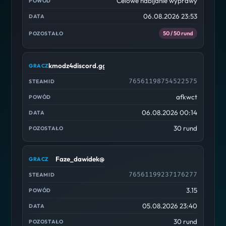
Celowe nabijanie wyprawy
06.08.2026 23:53
50 / 50 rund
kmodz4discord.gg/cscdc
76561198754522575
afkwct
06.08.2026 00:14
30 rund
Faze_dawidek@
76561199237176277
3.15
05.08.2026 23:40
30 rund