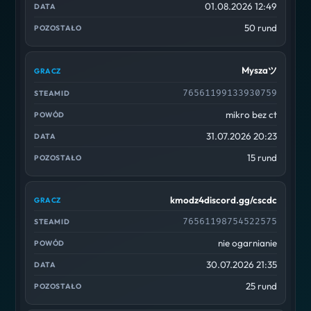
01.08.2026 12:49
50 rund
Myszaツ
76561199133930759
mikro bez ct
31.07.2026 20:23
15 rund
kmodz4discord.gg/cscdc
76561198754522575
nie ogarnianie
30.07.2026 21:35
25 rund