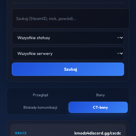
Szukaj
Przegląd
Bany
Blokady komunikacji
CT-bany
kmodz4discord.gg/cscdc