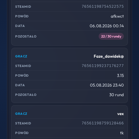
76561198754522575
afkwct
06.08.2026 00:14
22 / 30 rundy
Faze_dawidek@
76561199237176277
3.15
05.08.2026 23:40
30 rund
vex
76561198759128466
tk