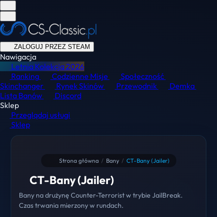
ZALOGUJ PRZEZ STEAM
Nawigacja
Letnia Kolekcja
2026
Ranking
Codzienne Misje
Społeczność
Skinchanger
Rynek Skinów
Przewodnik
Demka
Lista Banów
Discord
Sklep
Przeglądaj usługi
Sklep
Strona główna
/
Bany
/
CT-Bany (Jailer)
CT-Bany (Jailer)
Bany na drużynę Counter-Terrorist w trybie JailBreak.
Czas trwania mierzony w rundach.