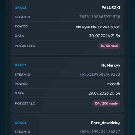
PALUSZKI
76561198665271536
nie ogarnianie box w celi
30.07.2026 21:34
16 / 50 rund
NoMercyy
76561199682469383
massfk
29.07.2026 20:54
154 / 200 rundy
Faze_dawidek@
76561199237176277