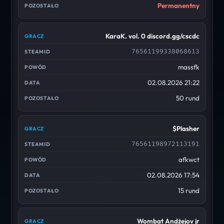
Permanentny
KaraK. vol. 0 discord.gg/cscdc
76561199338068613
massfk
02.08.2026 21:22
50 rund
$Plasher
76561198972113191
afkwct
02.08.2026 17:54
15 rund
Wombat Andżejov jr