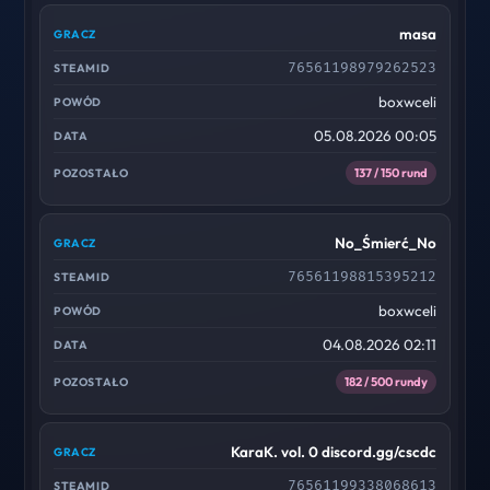
masa
76561198979262523
boxwceli
05.08.2026 00:05
137 / 150 rund
No_Śmierć_No
76561198815395212
boxwceli
04.08.2026 02:11
182 / 500 rundy
KaraK. vol. 0 discord.gg/cscdc
76561199338068613