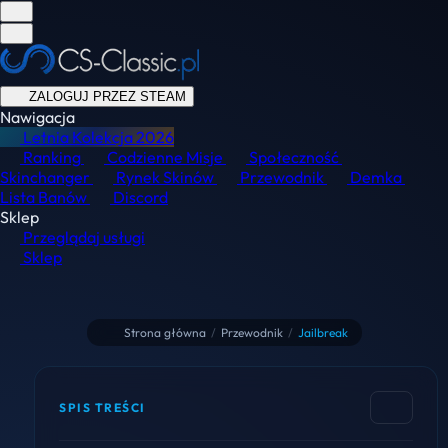
ZALOGUJ PRZEZ STEAM
Nawigacja
Letnia Kolekcja
2026
Ranking
Codzienne Misje
Społeczność
Skinchanger
Rynek Skinów
Przewodnik
Demka
Lista Banów
Discord
Sklep
Przeglądaj usługi
Sklep
Strona główna
/
Przewodnik
/
Jailbreak
SPIS TREŚCI