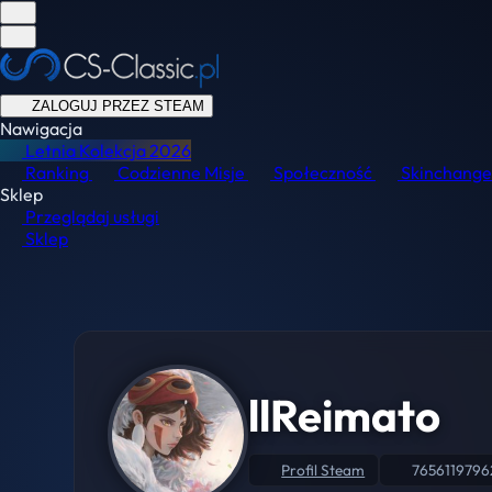
ZALOGUJ PRZEZ STEAM
Nawigacja
Letnia Kolekcja
2026
Ranking
Codzienne Misje
Społeczność
Skinchange
Sklep
Przeglądaj usługi
Sklep
llReimato
Profil Steam
7656119796