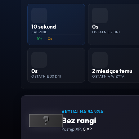
10 sekund
0s
ŁĄCZNIE
OSTATNIE 7 DNI
10s
0s
0s
2 miesiące temu
OSTATNIE 30 DNI
OSTATNIA WIZYTA
AKTUALNA RANGA
Bez rangi
Postęp XP:
0 XP