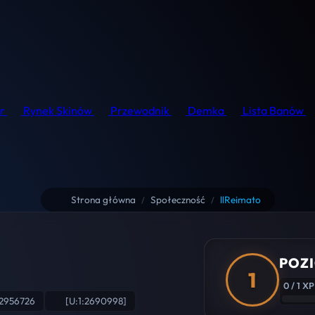
r
Rynek Skinów
Przewodnik
Demka
Lista Banów
Strona główna
Społeczność
llReimato
/
/
POZI
1
0 / 1 XP
2956726
[U:1:2690998]