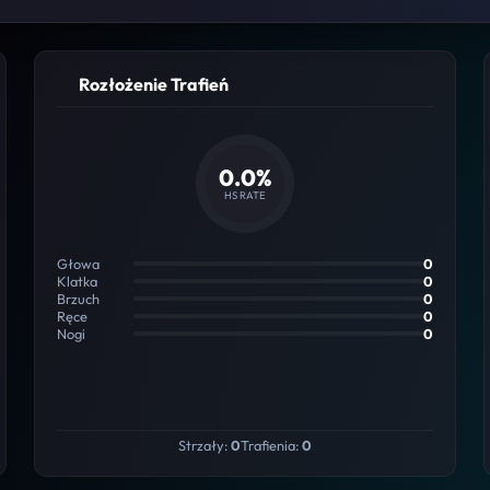
Rozłożenie Trafień
0.0%
HS RATE
Głowa
0
Klatka
0
Brzuch
0
Ręce
0
Nogi
0
Strzały:
0
Trafienia:
0