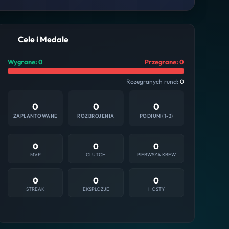
Cele i Medale
Wygrane: 0
Przegrane: 0
Rozegranych rund:
0
0
0
0
ZAPLANTOWANE
ROZBROJENIA
PODIUM (1-3)
0
0
0
MVP
CLUTCH
PIERWSZA KREW
0
0
0
STREAK
EKSPLOZJE
HOSTY