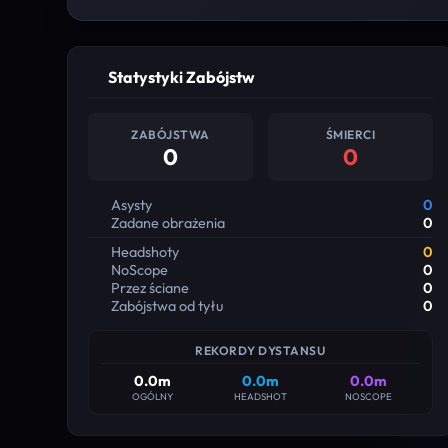
Statystyki Zabójstw
ZABÓJSTWA
ŚMIERCI
0
0
Asysty
0
Zadane obrażenia
0
Headshoty
0
NoScope
0
Przez ściane
0
Zabójstwa od tyłu
0
REKORDY DYSTANSU
0.0m
0.0m
0.0m
OGÓLNY
HEADSHOT
NOSCOPE