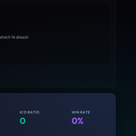
tnich 14 dniach
K/D RATIO
WIN RATE
0
0%