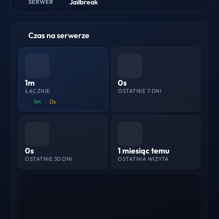
Jailbreak
SERWER
Czas na serwerze
1m
0s
ŁĄCZNIE
OSTATNIE 7 DNI
1m
0s
0s
1 miesiąc temu
OSTATNIE 30 DNI
OSTATNIA WIZYTA