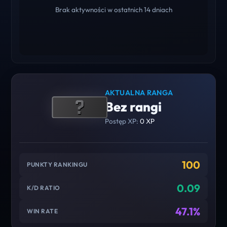
Brak aktywności w ostatnich 14 dniach
AKTUALNA RANGA
Bez rangi
Postęp XP:
0 XP
100
PUNKTY RANKINGU
0.09
K/D RATIO
47.1%
WIN RATE