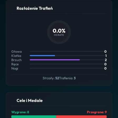
Rozłożenie Trafień
0.0%
HS RATE
Głowa
0
Klatka
1
Brzuch
2
Ręce
0
Nogi
0
Strzały:
52
Trafienia:
3
Cele i Medale
Wygrane: 8
Przegrane: 9