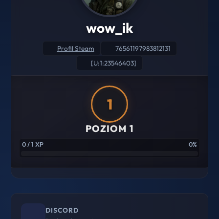
wow_ik
Profil Steam
76561197983812131
[U:1:23546403]
1
POZIOM 1
0 / 1 XP
0%
DISCORD