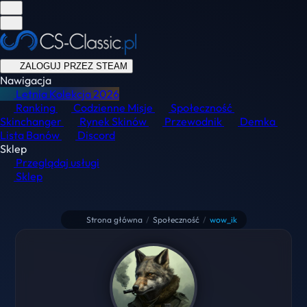
ZALOGUJ PRZEZ STEAM
Nawigacja
Letnia Kolekcja
2026
Ranking
Codzienne Misje
Społeczność
Skinchanger
Rynek Skinów
Przewodnik
Demka
Lista Banów
Discord
Sklep
Przeglądaj usługi
Sklep
Strona główna
/
Społeczność
/
wow_ik