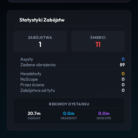
Statystyki Zabójstw
ZABÓJSTWA
ŚMIERCI
1
11
Asysty
0
Zadane obrażenia
89
Headshoty
0
NoScope
0
Przez ściane
0
Zabójstwa od tyłu
0
REKORDY DYSTANSU
20.7m
0.0m
0.0m
OGÓLNY
HEADSHOT
NOSCOPE