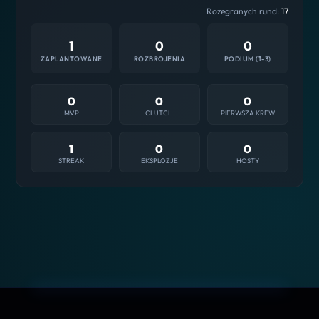
Rozegranych rund:
17
1
0
0
ZAPLANTOWANE
ROZBROJENIA
PODIUM (1-3)
0
0
0
MVP
CLUTCH
PIERWSZA KREW
1
0
0
STREAK
EKSPLOZJE
HOSTY