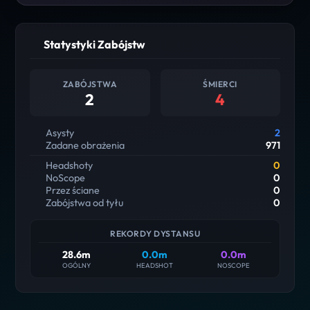
Statystyki Zabójstw
ZABÓJSTWA
ŚMIERCI
2
4
Asysty
2
Zadane obrażenia
971
Headshoty
0
NoScope
0
Przez ściane
0
Zabójstwa od tyłu
0
REKORDY DYSTANSU
28.6m
0.0m
0.0m
OGÓLNY
HEADSHOT
NOSCOPE