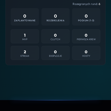
Rozegranych rund:
6
0
0
0
ZAPLANTOWANE
ROZBROJENIA
PODIUM (1-3)
1
0
0
MVP
CLUTCH
PIERWSZA KREW
2
0
0
STREAK
EKSPLOZJE
HOSTY