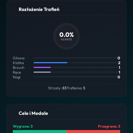
Rozłożenie Trafień
0.0%
HS RATE
Głowa
0
Klatka
2
Brzuch
1
Ręce
1
Nogi
0
Strzały:
83
Trafienia:
5
Cele i Medale
Wygrane: 3
Przegrane: 3