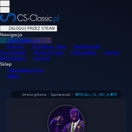
ZALOGUJ PRZEZ STEAM
Nawigacja
Letnia Kolekcja
2026
Ranking
Codzienne Misje
Społeczność
Skinchanger
Rynek Skinów
Przewodnik
Demka
Lista Banów
Discord
Sklep
Przeglądaj usługi
Sklep
Strona główna
/
Społeczność
/
💟😈CdLL_CL_MIC_0 💟😈