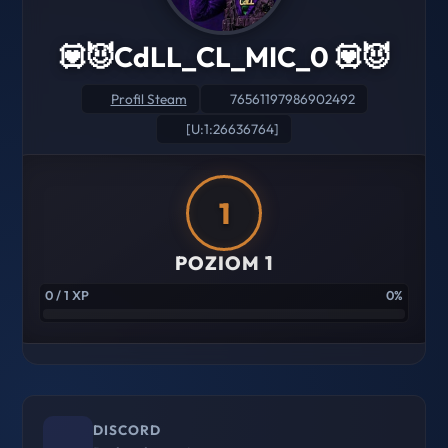
💟😈CdLL_CL_MIC_0 💟😈
Profil Steam
76561197986902492
[U:1:26636764]
1
POZIOM 1
0 / 1 XP
0%
DISCORD