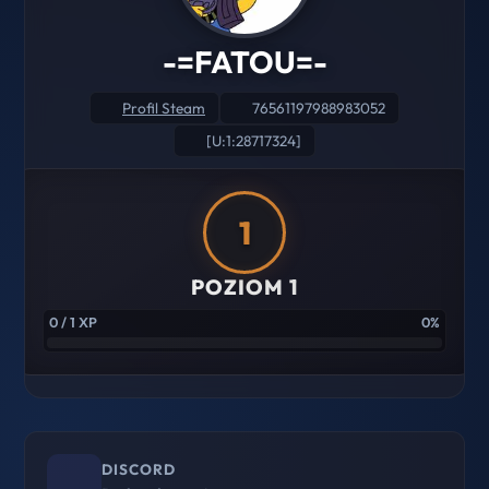
-=FATOU=-
Profil Steam
76561197988983052
[U:1:28717324]
1
POZIOM 1
0 / 1 XP
0%
DISCORD