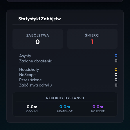
Statystyki Zabójstw
ZABÓJSTWA
ŚMIERCI
0
1
Asysty
0
Zadane obrażenia
0
Headshoty
0
NoScope
0
Przez ściane
0
Zabójstwa od tyłu
0
REKORDY DYSTANSU
0.0m
0.0m
0.0m
OGÓLNY
HEADSHOT
NOSCOPE