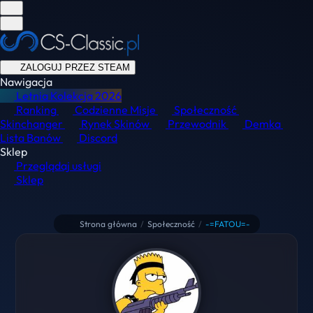
ZALOGUJ PRZEZ STEAM
Nawigacja
Letnia Kolekcja
2026
Ranking
Codzienne Misje
Społeczność
Skinchanger
Rynek Skinów
Przewodnik
Demka
Lista Banów
Discord
Sklep
Przeglądaj usługi
Sklep
Strona główna
/
Społeczność
/
-=FATOU=-