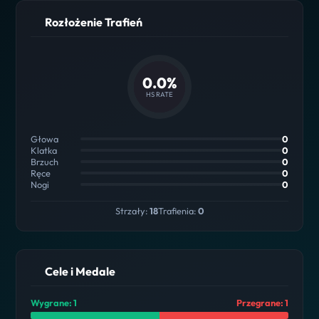
Rozłożenie Trafień
0.0%
HS RATE
Głowa
0
Klatka
0
Brzuch
0
Ręce
0
Nogi
0
Strzały:
18
Trafienia:
0
Cele i Medale
Wygrane: 1
Przegrane: 1