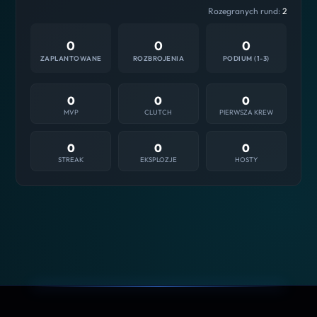
Rozegranych rund:
2
0
0
0
ZAPLANTOWANE
ROZBROJENIA
PODIUM (1-3)
0
0
0
MVP
CLUTCH
PIERWSZA KREW
0
0
0
STREAK
EKSPLOZJE
HOSTY