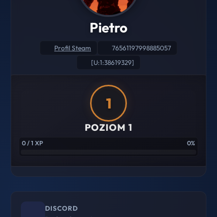
Pietro
Profil Steam
76561197998885057
[U:1:38619329]
1
POZIOM 1
0 / 1 XP
0%
DISCORD