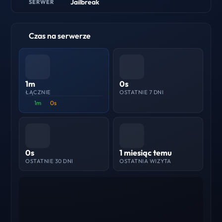
Jailbreak
SERWER
Czas na serwerze
1m
0s
ŁĄCZNIE
OSTATNIE 7 DNI
1m
0s
0s
1 miesiąc temu
OSTATNIE 30 DNI
OSTATNIA WIZYTA