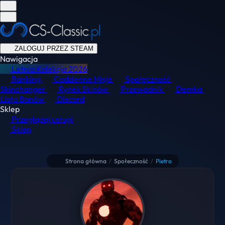
ZALOGUJ PRZEZ STEAM
Nawigacja
Letnia Kolekcja
2026
Ranking
Codzienne Misje
Społeczność
Skinchanger
Rynek Skinów
Przewodnik
Demka
Lista Banów
Discord
Sklep
Przeglądaj usługi
Sklep
Strona główna
/
Społeczność
/
Pietro