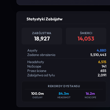
Statystyki Zabójstw
ZABÓJSTWA
ŚMIERCI
18,927
14,053
Asysty
4,880
Zadane obrażenia
5,510,443
Headshoty
6,515
NoScope
141
Przez ściane
655
Zabójstwa od tyłu
2,091
REKORDY DYSTANSU
100.0m
84.3m
16.2m
OGÓLNY
HEADSHOT
NOSCOPE