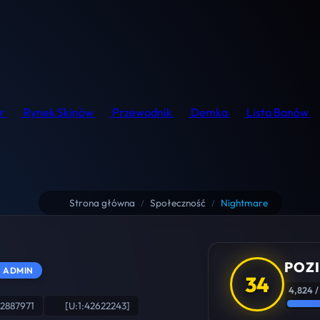
r
Rynek Skinów
Przewodnik
Demka
Lista Banów
Strona główna
Społeczność
Nightmare
/
/
POZ
ADMIN
34
4,824 /
2887971
[U:1:42622243]