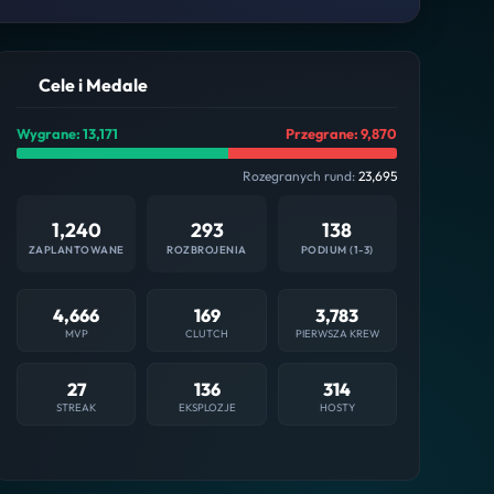
Cele i Medale
Wygrane: 13,171
Przegrane: 9,870
Rozegranych rund:
23,695
1,240
293
138
ZAPLANTOWANE
ROZBROJENIA
PODIUM (1-3)
4,666
169
3,783
MVP
CLUTCH
PIERWSZA KREW
27
136
314
STREAK
EKSPLOZJE
HOSTY