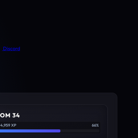
Discord
IOM 34
 4,959 XP
66%