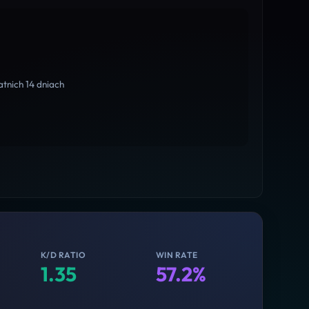
tnich 14 dniach
K/D RATIO
WIN RATE
1.35
57.2%