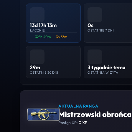
13d 17h 13m
0s
ŁĄCZNIE
OSTATNIE 7 DNI
325h 40m
3h 33m
29m
3 tygodnie temu
OSTATNIE 30 DNI
OSTATNIA WIZYTA
AKTUALNA RANGA
Mistrzowski obrońca 
Postęp XP:
0 XP