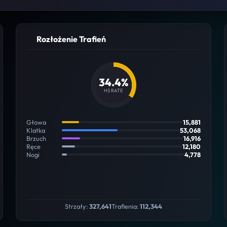
Rozłożenie Trafień
34.4%
HS RATE
Głowa
15,881
Klatka
53,068
Brzuch
16,916
Ręce
12,180
Nogi
4,778
Strzały:
327,641
Trafienia:
112,344