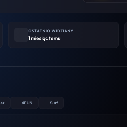
OSTATNIO WIDZIANY
1 miesiąc temu
der
4FUN
Surf