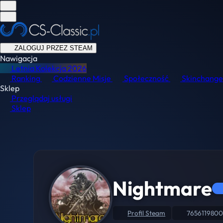
ZALOGUJ PRZEZ STEAM
Nawigacja
Letnia Kolekcja
2026
Ranking
Codzienne Misje
Społeczność
Skinchange
Sklep
Przeglądaj usługi
Sklep
Nightmare
Profil Steam
7656119800