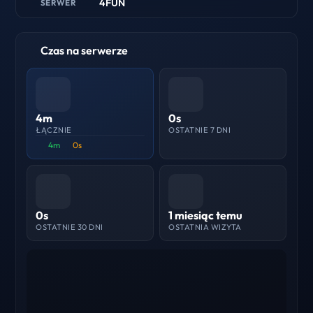
4FUN
SERWER
Czas na serwerze
4m
0s
ŁĄCZNIE
OSTATNIE 7 DNI
4m
0s
0s
1 miesiąc temu
OSTATNIE 30 DNI
OSTATNIA WIZYTA