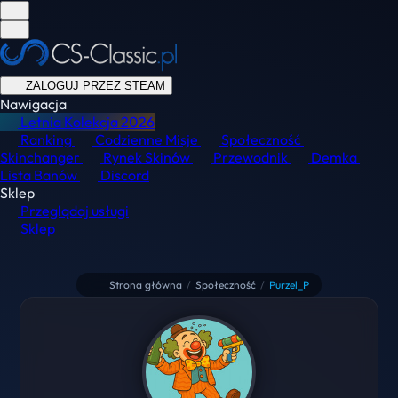
ZALOGUJ PRZEZ STEAM
Nawigacja
Letnia Kolekcja
2026
Ranking
Codzienne Misje
Społeczność
Skinchanger
Rynek Skinów
Przewodnik
Demka
Lista Banów
Discord
Sklep
Przeglądaj usługi
Sklep
Strona główna
/
Społeczność
/
Purzel_P