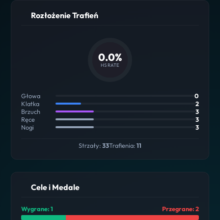
Rozłożenie Trafień
0.0%
HS RATE
Głowa
0
Klatka
2
Brzuch
3
Ręce
3
Nogi
3
Strzały:
33
Trafienia:
11
Cele i Medale
Wygrane: 1
Przegrane: 2