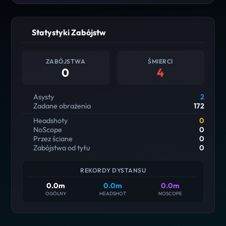
Statystyki Zabójstw
ZABÓJSTWA
ŚMIERCI
0
4
Asysty
2
Zadane obrażenia
172
Headshoty
0
NoScope
0
Przez ściane
0
Zabójstwa od tyłu
0
REKORDY DYSTANSU
0.0m
0.0m
0.0m
OGÓLNY
HEADSHOT
NOSCOPE