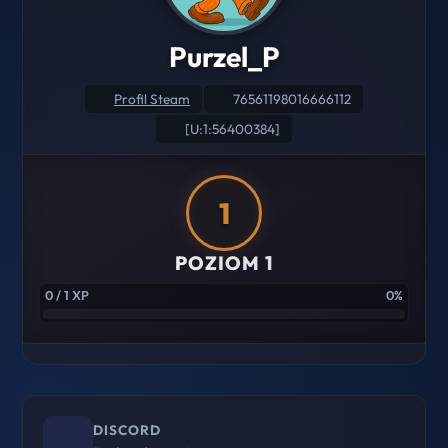
Purzel_P
Profil Steam
76561198016666112
[U:1:56400384]
1
POZIOM 1
0 / 1 XP
0%
DISCORD