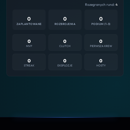
Rozegranych rund:
4
0
0
0
ZAPLANTOWANE
ROZBROJENIA
PODIUM (1-3)
0
0
0
MVP
CLUTCH
PIERWSZA KREW
0
0
0
STREAK
EKSPLOZJE
HOSTY