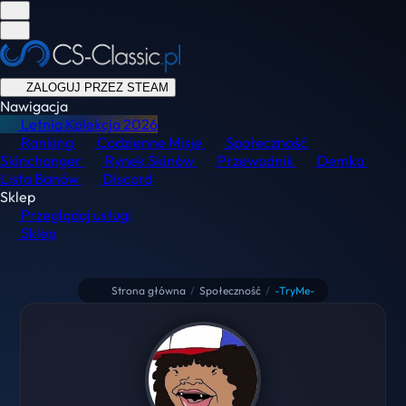
ZALOGUJ PRZEZ STEAM
Nawigacja
Letnia Kolekcja
2026
Ranking
Codzienne Misje
Społeczność
Skinchanger
Rynek Skinów
Przewodnik
Demka
Lista Banów
Discord
Sklep
Przeglądaj usługi
Sklep
Strona główna
/
Społeczność
/
-TryMe-