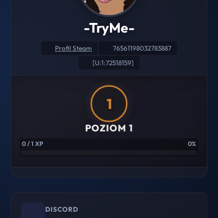
-TryMe-
Profil Steam
76561198032783887
[U:1:72518159]
1
POZIOM 1
0 / 1 XP
0%
DISCORD