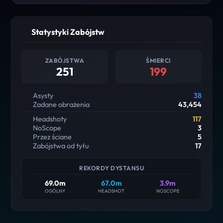
Statystyki Zabójstw
ZABÓJSTWA
ŚMIERCI
251
199
Asysty
38
Zadane obrażenia
43,454
Headshoty
117
NoScope
3
Przez ściane
5
Zabójstwa od tyłu
17
REKORDY DYSTANSU
69.0m
67.0m
3.9m
OGÓLNY
HEADSHOT
NOSCOPE