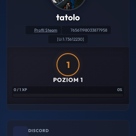
tatolo
Profil Steam
76561198033877958
[U:1:73612230]
1
POZIOM 1
0 / 1 XP
0%
DISCORD