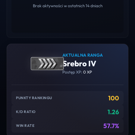
Brak aktywności w ostatnich 14 dniach
AKTUALNA RANGA
Srebro IV
Postęp XP:
0 XP
100
PUNKTY RANKINGU
1.26
K/D RATIO
57.7%
WIN RATE