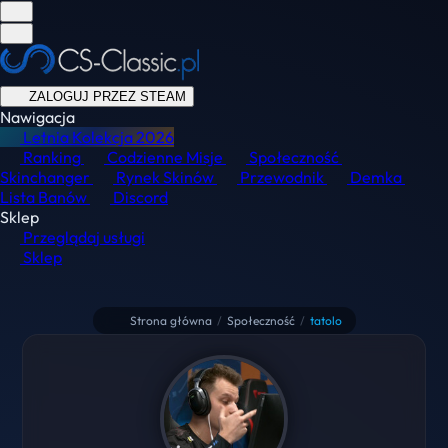
ZALOGUJ PRZEZ STEAM
Nawigacja
Letnia Kolekcja
2026
Ranking
Codzienne Misje
Społeczność
Skinchanger
Rynek Skinów
Przewodnik
Demka
Lista Banów
Discord
Sklep
Przeglądaj usługi
Sklep
Strona główna
/
Społeczność
/
tatolo