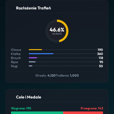
Rozłożenie Trafień
46.6%
HS RATE
Głowa
190
Klatka
360
Brzuch
118
Ręce
95
Nogi
50
Strzały:
4,120
Trafienia:
1,003
Cele i Medale
Wygrane: 195
Przegrane: 143