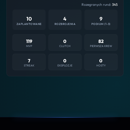
Rozegranych rund:
345
10
4
9
ZAPLANTOWANE
ROZBROJENIA
PODIUM (1-3)
119
0
82
MVP
CLUTCH
PIERWSZA KREW
7
0
0
STREAK
EKSPLOZJE
HOSTY