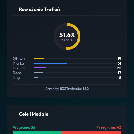
Rozłożenie Trafień
51.6%
HS RATE
Głowa
19
Klatka
61
Brzuch
22
Ręce
17
Nogi
8
Strzały:
832
Trafienia:
152
Cele i Medale
Wygrane: 36
Przegrane: 43