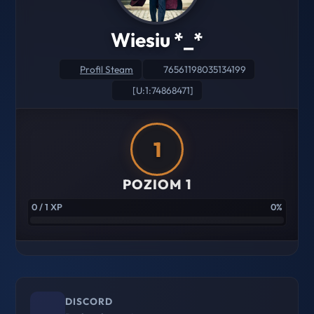
Wiesiu *_*
Profil Steam
76561198035134199
[U:1:74868471]
1
POZIOM 1
0 / 1 XP
0%
DISCORD