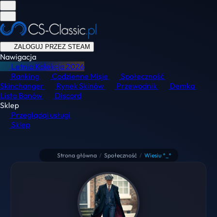
ZALOGUJ PRZEZ STEAM
Nawigacja
Letnia Kolekcja
2026
Ranking
Codzienne Misje
Społeczność
Skinchanger
Rynek Skinów
Przewodnik
Demka
Lista Banów
Discord
Sklep
Przeglądaj usługi
Sklep
Strona główna
/
Społeczność
/
Wiesiu *_*