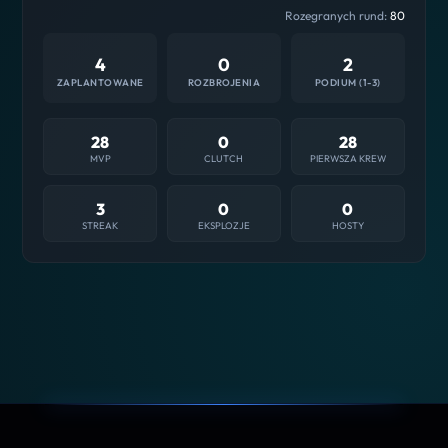
Rozegranych rund:
80
4
0
2
ZAPLANTOWANE
ROZBROJENIA
PODIUM (1-3)
28
0
28
MVP
CLUTCH
PIERWSZA KREW
3
0
0
STREAK
EKSPLOZJE
HOSTY