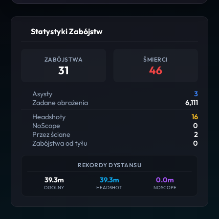
Statystyki Zabójstw
ZABÓJSTWA
ŚMIERCI
31
46
Asysty
3
Zadane obrażenia
6,111
Headshoty
16
NoScope
0
Przez ściane
2
Zabójstwa od tyłu
0
REKORDY DYSTANSU
39.3m
39.3m
0.0m
OGÓLNY
HEADSHOT
NOSCOPE