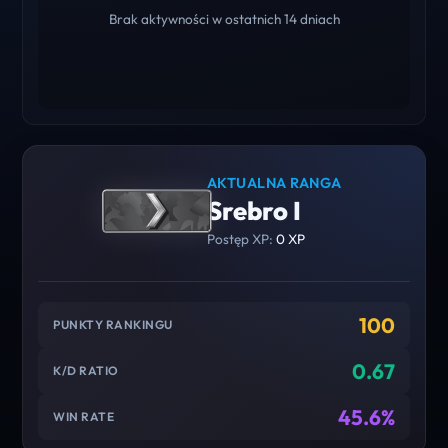
Brak aktywności w ostatnich 14 dniach
AKTUALNA RANGA
Srebro I
Postęp XP:
0 XP
100
PUNKTY RANKINGU
0.67
K/D RATIO
45.6%
WIN RATE