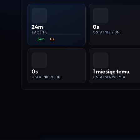
24m
0s
ŁĄCZNIE
OSTATNIE 7 DNI
24m
0s
0s
1 miesiąc temu
OSTATNIE 30 DNI
OSTATNIA WIZYTA