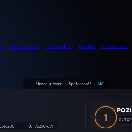
r
Rynek Skinów
Przewodnik
Demka
Lista Banów
Strona główna
Społeczność
MC
/
/
POZI
1
0 / 1 XP
5516205
[U:1:75250477]