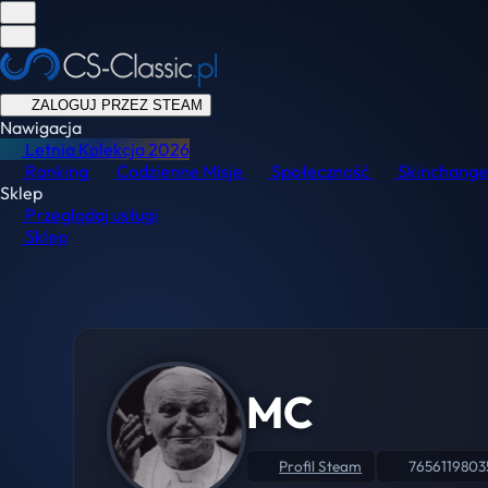
ZALOGUJ PRZEZ STEAM
Nawigacja
Letnia Kolekcja
2026
Ranking
Codzienne Misje
Społeczność
Skinchange
Sklep
Przeglądaj usługi
Sklep
MC
Profil Steam
7656119803