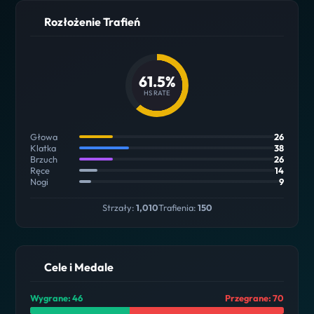
Rozłożenie Trafień
61.5%
HS RATE
Głowa
26
Klatka
38
Brzuch
26
Ręce
14
Nogi
9
Strzały:
1,010
Trafienia:
150
Cele i Medale
Wygrane: 46
Przegrane: 70