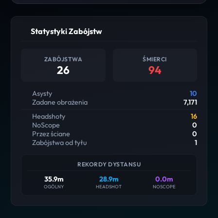
Statystyki Zabójstw
ZABÓJSTWA
ŚMIERCI
26
94
Asysty
10
Zadane obrażenia
7,171
Headshoty
16
NoScope
0
Przez ściane
0
Zabójstwa od tyłu
1
REKORDY DYSTANSU
35.9m
28.9m
0.0m
OGÓLNY
HEADSHOT
NOSCOPE