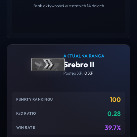
Brak aktywności w ostatnich 14 dniach
AKTUALNA RANGA
Srebro II
Postęp XP:
0 XP
100
PUNKTY RANKINGU
0.28
K/D RATIO
39.7%
WIN RATE