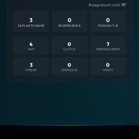
Rozegranych rund:
117
3
0
0
ZAPLANTOWANE
ROZBROJENIA
PODIUM (1-3)
4
0
7
MVP
CLUTCH
PIERWSZA KREW
3
0
0
STREAK
EKSPLOZJE
HOSTY