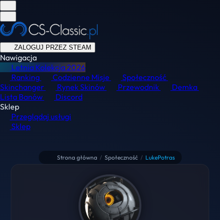
ZALOGUJ PRZEZ STEAM
Nawigacja
Letnia Kolekcja
2026
Ranking
Codzienne Misje
Społeczność
Skinchanger
Rynek Skinów
Przewodnik
Demka
Lista Banów
Discord
Sklep
Przeglądaj usługi
Sklep
Strona główna
/
Społeczność
/
LukePotras