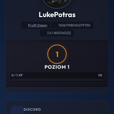
LukePotras
Profil Steam
76561198040279750
[U:1:80014022]
1
POZIOM 1
0 / 1 XP
0%
DISCORD