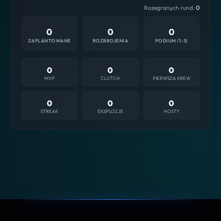
Rozegranych rund:
0
0
0
0
ZAPLANTOWANE
ROZBROJENIA
PODIUM (1-3)
0
0
0
MVP
CLUTCH
PIERWSZA KREW
0
0
0
STREAK
EKSPLOZJE
HOSTY