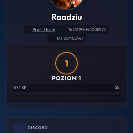
Raadziu
Profil Steam
76561198046005972
[U:1:85740244]
1
POZIOM 1
0 / 1 XP
0%
DISCORD