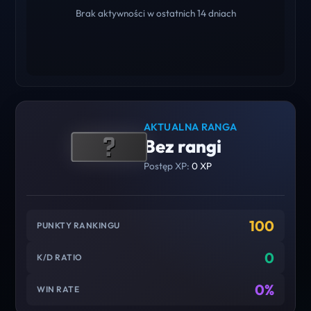
Brak aktywności w ostatnich 14 dniach
AKTUALNA RANGA
Bez rangi
Postęp XP:
0 XP
100
PUNKTY RANKINGU
0
K/D RATIO
0%
WIN RATE