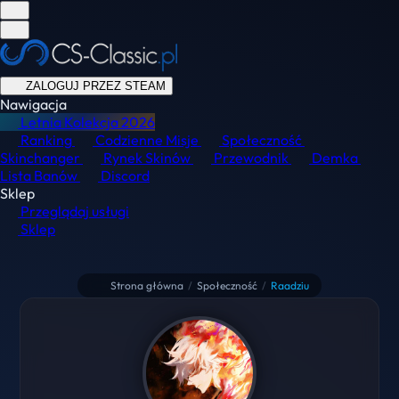
ZALOGUJ PRZEZ STEAM
Nawigacja
Letnia Kolekcja
2026
Ranking
Codzienne Misje
Społeczność
Skinchanger
Rynek Skinów
Przewodnik
Demka
Lista Banów
Discord
Sklep
Przeglądaj usługi
Sklep
Strona główna
/
Społeczność
/
Raadziu