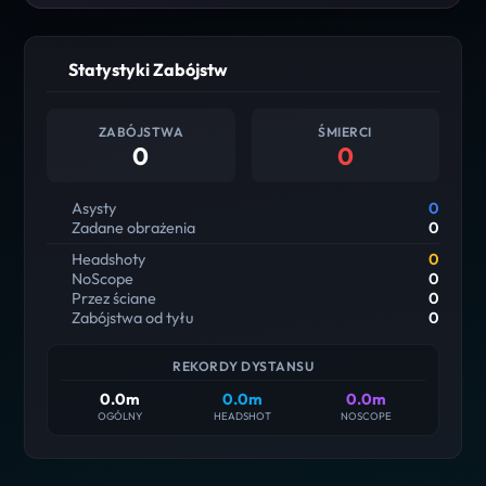
Statystyki Zabójstw
ZABÓJSTWA
ŚMIERCI
0
0
Asysty
0
Zadane obrażenia
0
Headshoty
0
NoScope
0
Przez ściane
0
Zabójstwa od tyłu
0
REKORDY DYSTANSU
0.0m
0.0m
0.0m
OGÓLNY
HEADSHOT
NOSCOPE