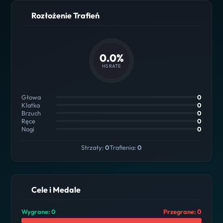
Rozłożenie Trafień
0.0%
HS RATE
Głowa
0
Klatka
0
Brzuch
0
Ręce
0
Nogi
0
Strzały:
0
Trafienia:
0
Cele i Medale
Wygrane: 0
Przegrane: 0