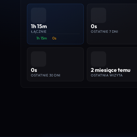
1h 15m
0s
ŁĄCZNIE
OSTATNIE 7 DNI
1h 15m
0s
0s
2 miesiące temu
OSTATNIE 30 DNI
OSTATNIA WIZYTA