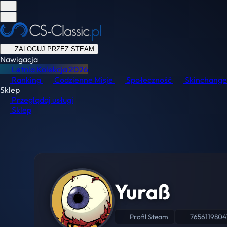
ZALOGUJ PRZEZ STEAM
Nawigacja
Letnia Kolekcja
2026
Ranking
Codzienne Misje
Społeczność
Skinchange
Sklep
Przeglądaj usługi
Sklep
Yuraß
Profil Steam
7656119804