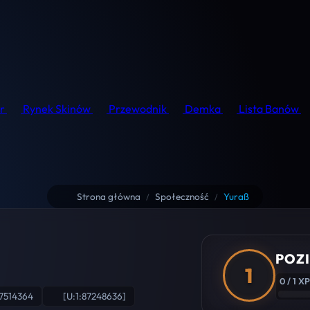
r
Rynek Skinów
Przewodnik
Demka
Lista Banów
Strona główna
Społeczność
Yuraß
/
/
POZI
1
0 / 1 XP
7514364
[U:1:87248636]