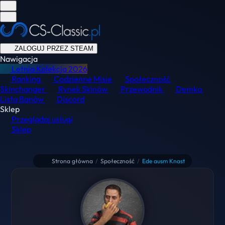
ZALOGUJ PRZEZ STEAM
Nawigacja
Letnia Kolekcja
2026
Ranking
Codzienne Misje
Społeczność
Skinchanger
Rynek Skinów
Przewodnik
Demka
Lista Banów
Discord
Sklep
Przeglądaj usługi
Sklep
Strona główna
/
Społeczność
/
Ede ausm Knast