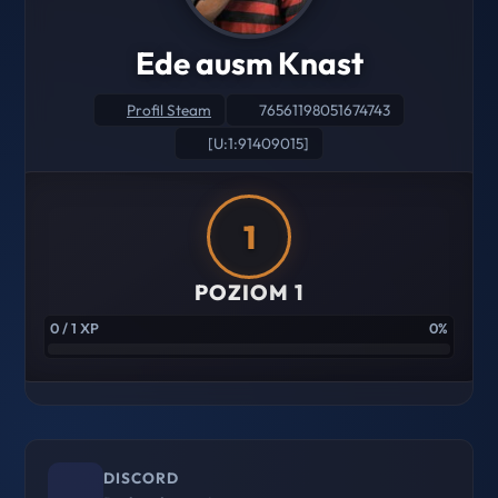
Ede ausm Knast
Profil Steam
76561198051674743
[U:1:91409015]
1
POZIOM 1
0 / 1 XP
0%
DISCORD