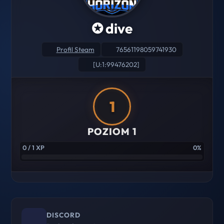
✪ dive
Profil Steam
76561198059741930
[U:1:99476202]
1
POZIOM 1
0 / 1 XP
0%
DISCORD