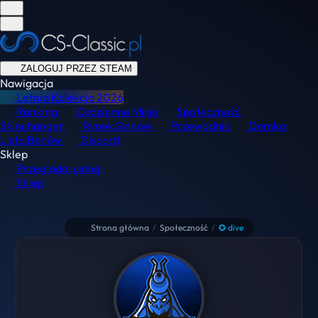
ZALOGUJ PRZEZ STEAM
Nawigacja
Letnia Kolekcja
2026
Ranking
Codzienne Misje
Społeczność
Skinchanger
Rynek Skinów
Przewodnik
Demka
Lista Banów
Discord
Sklep
Przeglądaj usługi
Sklep
Strona główna
/
Społeczność
/
✪ dive