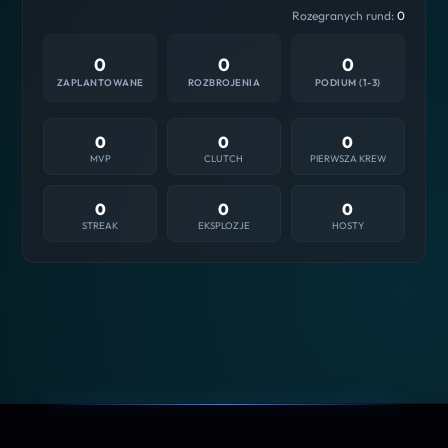
Rozegranych rund:
0
0
0
0
ZAPLANTOWANE
ROZBROJENIA
PODIUM (1-3)
0
0
0
MVP
CLUTCH
PIERWSZA KREW
0
0
0
STREAK
EKSPLOZJE
HOSTY