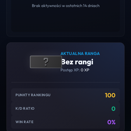
Brak aktywności w ostatnich 14 dniach
AKTUALNA RANGA
Bez rangi
Postęp XP:
0 XP
100
PUNKTY RANKINGU
0
K/D RATIO
0%
WIN RATE