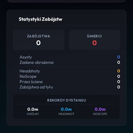
Statystyki Zabójstw
ZABÓJSTWA
ŚMIERCI
0
0
Asysty
0
Zadane obrażenia
0
Headshoty
0
NoScope
0
Przez ściane
0
Zabójstwa od tyłu
0
REKORDY DYSTANSU
0.0m
0.0m
0.0m
OGÓLNY
HEADSHOT
NOSCOPE