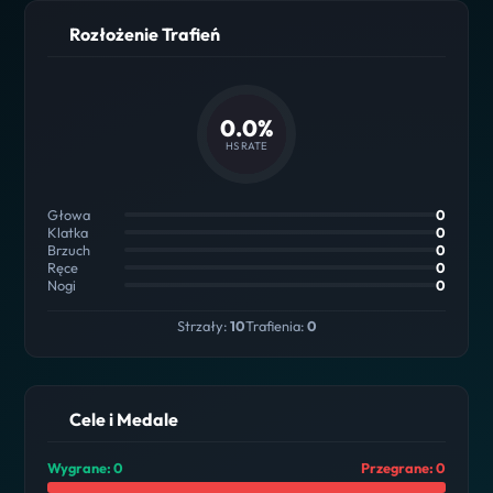
Rozłożenie Trafień
0.0%
HS RATE
Głowa
0
Klatka
0
Brzuch
0
Ręce
0
Nogi
0
Strzały:
10
Trafienia:
0
Cele i Medale
Wygrane: 0
Przegrane: 0