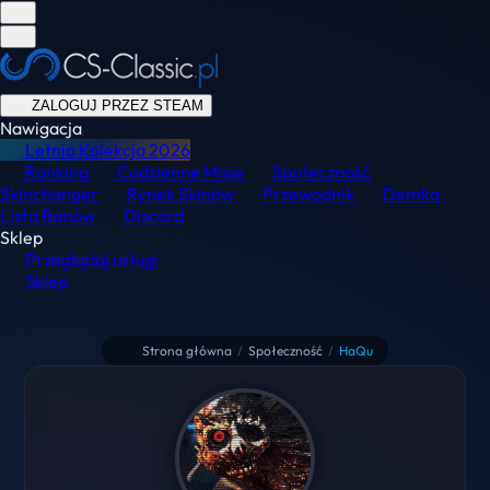
ZALOGUJ PRZEZ STEAM
Nawigacja
Letnia Kolekcja
2026
Ranking
Codzienne Misje
Społeczność
Skinchanger
Rynek Skinów
Przewodnik
Demka
Lista Banów
Discord
Sklep
Przeglądaj usługi
Sklep
Strona główna
/
Społeczność
/
HaQu