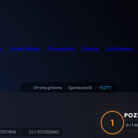
r
Rynek Skinów
Przewodnik
Demka
Lista Banów
Strona główna
Społeczność
YSZTY
/
/
POZ
1
0 / 1 X
67597808
[U:1:107332080]