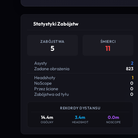
Statystyki Zabójstw
ZABÓJSTWA
ŚMIERCI
5
11
Asysty
2
Zadane obrażenia
823
Headshoty
1
NoScope
0
Przez ściane
0
Zabójstwa od tyłu
0
REKORDY DYSTANSU
14.4m
3.4m
0.0m
OGÓLNY
HEADSHOT
NOSCOPE