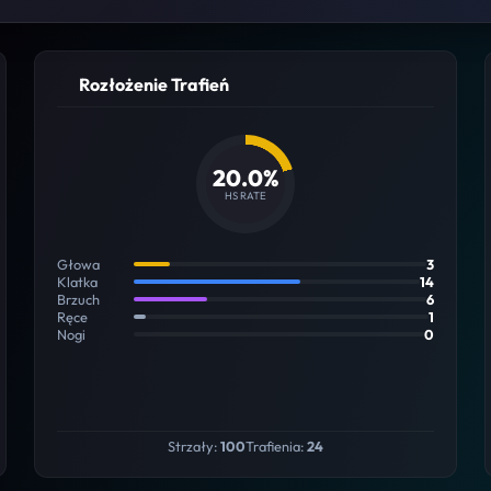
Rozłożenie Trafień
20.0%
HS RATE
Głowa
3
Klatka
14
Brzuch
6
Ręce
1
Nogi
0
Strzały:
100
Trafienia:
24