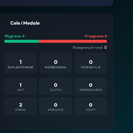
Cele i Medale
Wygrane: 4
Przegrane: 8
Rozegranych rund:
12
1
0
0
ZAPLANTOWANE
ROZBROJENIA
PODIUM (1-3)
1
0
0
MVP
CLUTCH
PIERWSZA KREW
2
0
0
STREAK
EKSPLOZJE
HOSTY