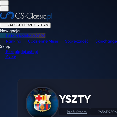
ZALOGUJ PRZEZ STEAM
Nawigacja
Letnia Kolekcja
2026
Ranking
Codzienne Misje
Społeczność
Skinchange
Sklep
Przeglądaj usługi
Sklep
YSZTY
Profil Steam
765611980