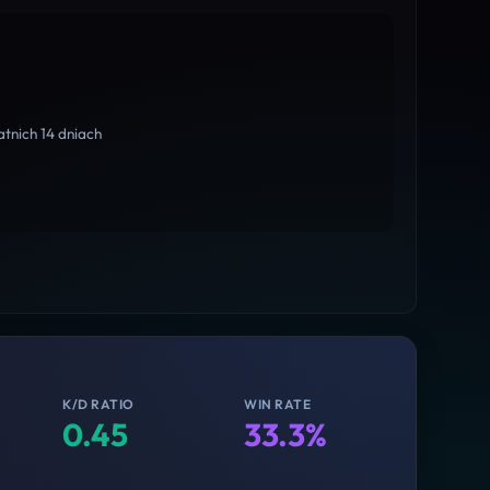
tnich 14 dniach
K/D RATIO
WIN RATE
0.45
33.3%