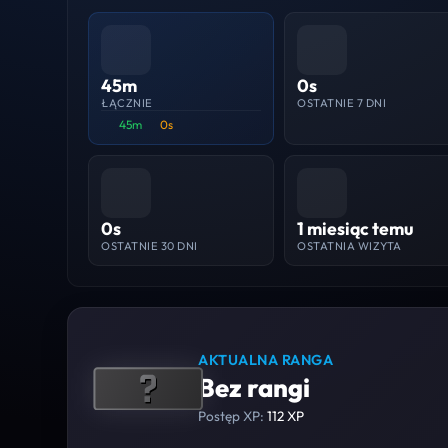
45m
0s
ŁĄCZNIE
OSTATNIE 7 DNI
45m
0s
0s
1 miesiąc temu
OSTATNIE 30 DNI
OSTATNIA WIZYTA
AKTUALNA RANGA
Bez rangi
Postęp XP:
112 XP