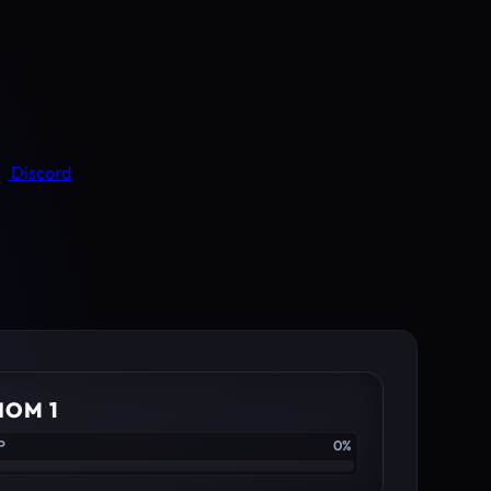
Discord
IOM 1
P
0%