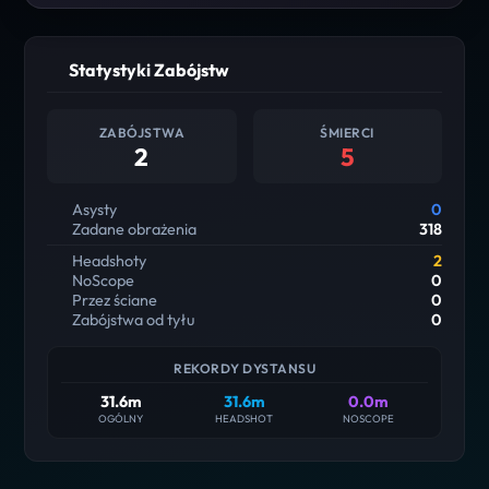
Statystyki Zabójstw
ZABÓJSTWA
ŚMIERCI
2
5
Asysty
0
Zadane obrażenia
318
Headshoty
2
NoScope
0
Przez ściane
0
Zabójstwa od tyłu
0
REKORDY DYSTANSU
31.6m
31.6m
0.0m
OGÓLNY
HEADSHOT
NOSCOPE