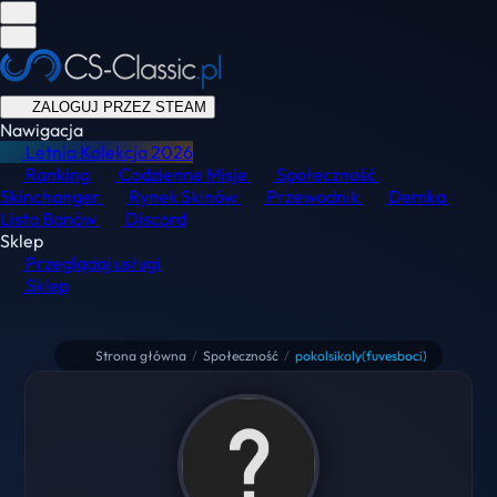
ZALOGUJ PRZEZ STEAM
Nawigacja
Letnia Kolekcja
2026
Ranking
Codzienne Misje
Społeczność
Skinchanger
Rynek Skinów
Przewodnik
Demka
Lista Banów
Discord
Sklep
Przeglądaj usługi
Sklep
Strona główna
/
Społeczność
/
pokolsikoly(fuvesboci)