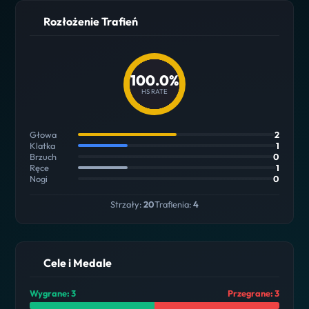
Rozłożenie Trafień
100.0%
HS RATE
Głowa
2
Klatka
1
Brzuch
0
Ręce
1
Nogi
0
Strzały:
20
Trafienia:
4
Cele i Medale
Wygrane: 3
Przegrane: 3