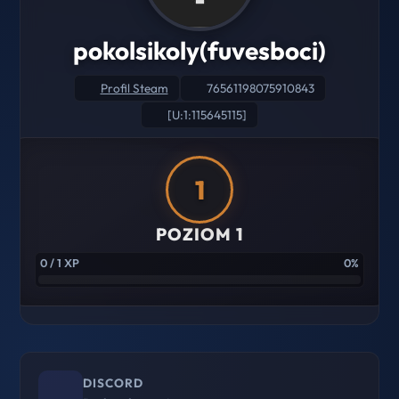
pokolsikoly(fuvesboci)
Profil Steam
76561198075910843
[U:1:115645115]
1
POZIOM 1
0 / 1 XP
0%
DISCORD