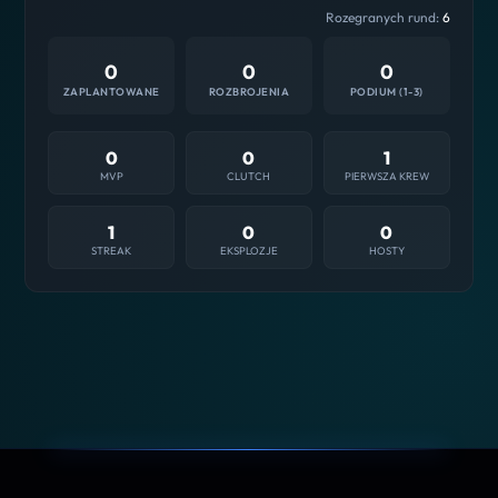
Rozegranych rund:
6
0
0
0
ZAPLANTOWANE
ROZBROJENIA
PODIUM (1-3)
0
0
1
MVP
CLUTCH
PIERWSZA KREW
1
0
0
STREAK
EKSPLOZJE
HOSTY