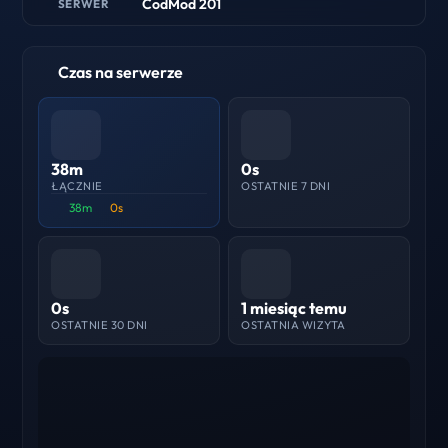
CodMod 201
SERWER
Czas na serwerze
38m
0s
ŁĄCZNIE
OSTATNIE 7 DNI
38m
0s
0s
1 miesiąc temu
OSTATNIE 30 DNI
OSTATNIA WIZYTA