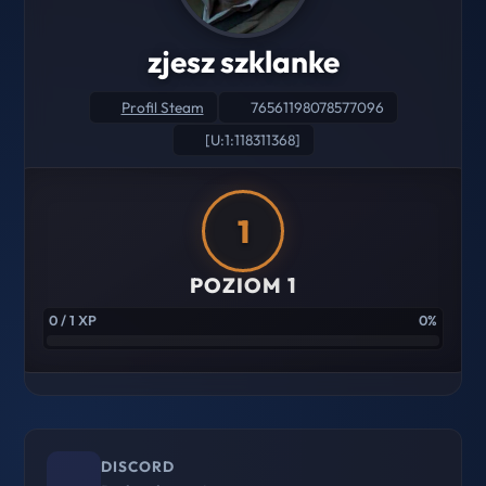
zjesz szklanke
Profil Steam
76561198078577096
[U:1:118311368]
1
POZIOM 1
0 / 1 XP
0%
DISCORD