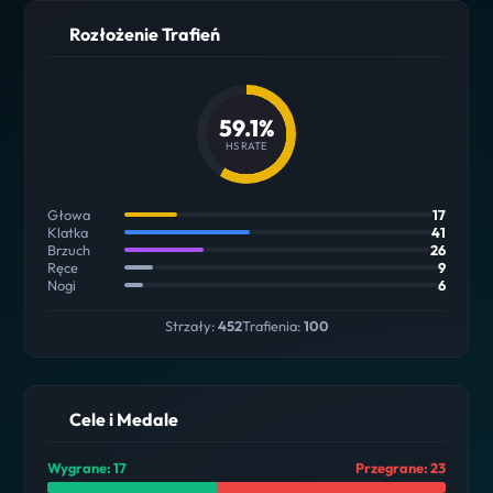
Rozłożenie Trafień
59.1%
HS RATE
Głowa
17
Klatka
41
Brzuch
26
Ręce
9
Nogi
6
Strzały:
452
Trafienia:
100
Cele i Medale
Wygrane: 17
Przegrane: 23