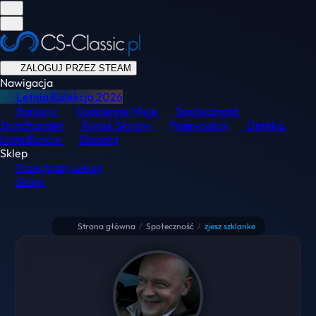
ZALOGUJ PRZEZ STEAM
Nawigacja
Letnia Kolekcja
2026
Ranking
Codzienne Misje
Społeczność
Skinchanger
Rynek Skinów
Przewodnik
Demka
Lista Banów
Discord
Sklep
Przeglądaj usługi
Sklep
Strona główna
/
Społeczność
/
zjesz szklanke