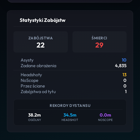
Statystyki Zabójstw
ZABÓJSTWA
ŚMIERCI
22
29
Asysty
10
Zadane obrażenia
4,835
Headshoty
13
NoScope
0
Przez ściane
0
Zabójstwa od tyłu
1
REKORDY DYSTANSU
38.2m
34.5m
0.0m
OGÓLNY
HEADSHOT
NOSCOPE