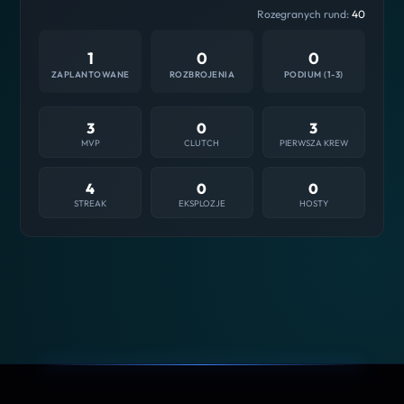
Rozegranych rund:
40
1
0
0
ZAPLANTOWANE
ROZBROJENIA
PODIUM (1-3)
3
0
3
MVP
CLUTCH
PIERWSZA KREW
4
0
0
STREAK
EKSPLOZJE
HOSTY