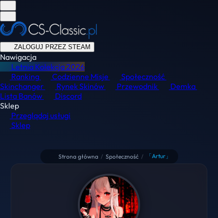
ZALOGUJ PRZEZ STEAM
Nawigacja
Letnia Kolekcja
2026
Ranking
Codzienne Misje
Społeczność
Skinchanger
Rynek Skinów
Przewodnik
Demka
Lista Banów
Discord
Sklep
Przeglądaj usługi
Sklep
「Artur」
Strona główna
/
Społeczność
/