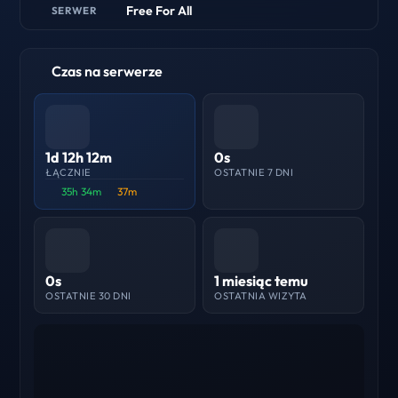
Free For All
SERWER
Czas na serwerze
1d 12h 12m
0s
ŁĄCZNIE
OSTATNIE 7 DNI
35h 34m
37m
0s
1 miesiąc temu
OSTATNIE 30 DNI
OSTATNIA WIZYTA