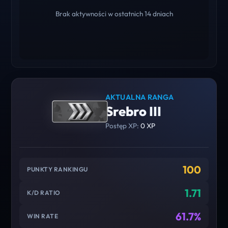
Brak aktywności w ostatnich 14 dniach
AKTUALNA RANGA
Srebro III
Postęp XP:
0 XP
100
PUNKTY RANKINGU
1.71
K/D RATIO
61.7%
WIN RATE