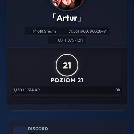
「Artur」
Profil Steam
76561198079032849
[U:1:118767121]
21
POZIOM 21
1,150 / 1,314 XP
0%
DISCORD