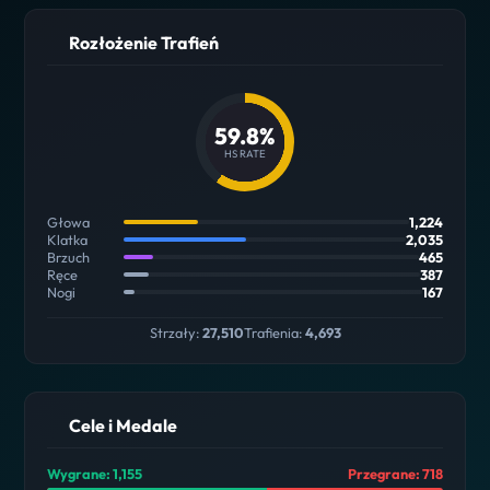
Rozłożenie Trafień
59.8%
HS RATE
Głowa
1,224
Klatka
2,035
Brzuch
465
Ręce
387
Nogi
167
Strzały:
27,510
Trafienia:
4,693
Cele i Medale
Wygrane: 1,155
Przegrane: 718