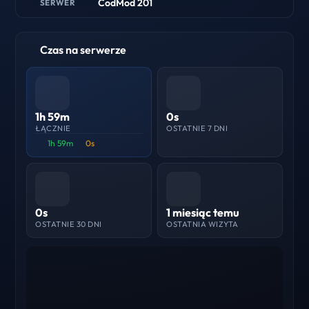
CodMod 201
SERWER
Czas na serwerze
1h 59m
0s
ŁĄCZNIE
OSTATNIE 7 DNI
1h 59m
0s
0s
1 miesiąc temu
OSTATNIE 30 DNI
OSTATNIA WIZYTA