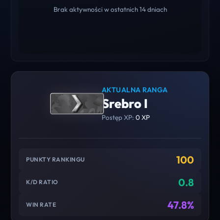
Brak aktywności w ostatnich 14 dniach
AKTUALNA RANGA
Srebro I
Postęp XP:
0 XP
100
PUNKTY RANKINGU
0.8
K/D RATIO
47.8%
WIN RATE