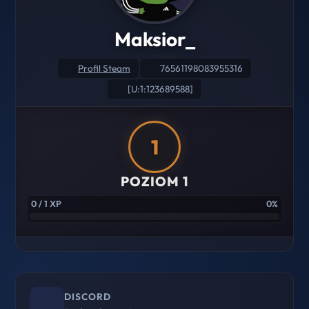
Maksior_
Profil Steam
76561198083955316
[U:1:123689588]
1
POZIOM 1
0 / 1 XP
0%
DISCORD