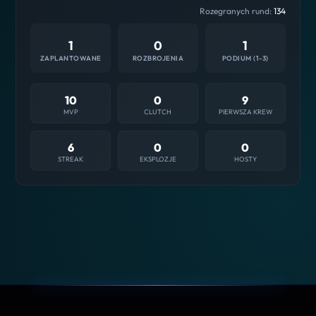
Rozegranych rund:
134
1
0
1
ZAPLANTOWANE
ROZBROJENIA
PODIUM (1-3)
10
0
9
MVP
CLUTCH
PIERWSZA KREW
6
0
0
STREAK
EKSPLOZJE
HOSTY