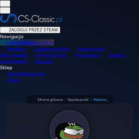
ZALOGUJ PRZEZ STEAM
Nawigacja
Letnia Kolekcja
2026
Ranking
Codzienne Misje
Społeczność
Skinchanger
Rynek Skinów
Przewodnik
Demka
Lista Banów
Discord
Sklep
Przeglądaj usługi
Sklep
Strona główna
/
Społeczność
/
Maksior_