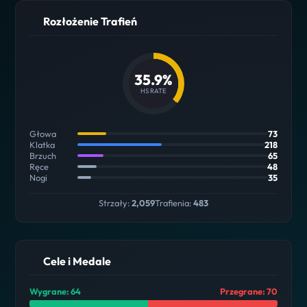
Rozłożenie Trafień
35.9%
HS RATE
Głowa
73
Klatka
218
Brzuch
65
Ręce
48
Nogi
35
Strzały:
2,059
Trafienia:
483
Cele i Medale
Wygrane: 64
Przegrane: 70