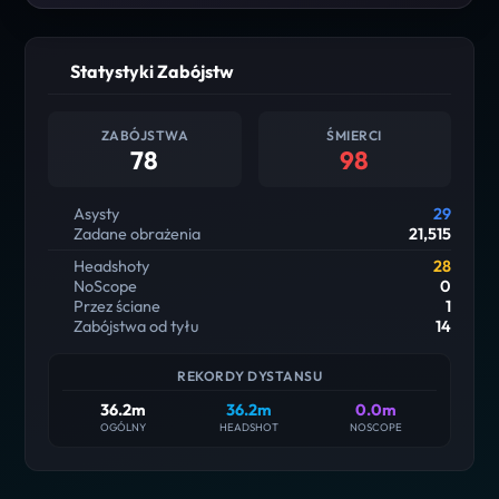
Statystyki Zabójstw
ZABÓJSTWA
ŚMIERCI
78
98
Asysty
29
Zadane obrażenia
21,515
Headshoty
28
NoScope
0
Przez ściane
1
Zabójstwa od tyłu
14
REKORDY DYSTANSU
36.2m
36.2m
0.0m
OGÓLNY
HEADSHOT
NOSCOPE