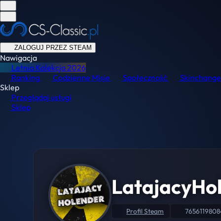
ZALOGUJ PRZEZ STEAM
Nawigacja
Letnia Kolekcja
2026
Ranking
Codzienne Misje
Społeczność
Skinchange
Sklep
Przeglądaj usługi
Sklep
LatajacyHo
Profil Steam
7656119808