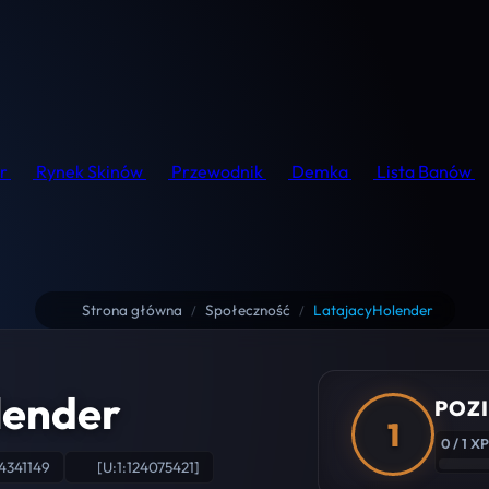
r
Rynek Skinów
Przewodnik
Demka
Lista Banów
Strona główna
Społeczność
LatajacyHolender
/
/
lender
POZI
1
0 / 1 XP
4341149
[U:1:124075421]