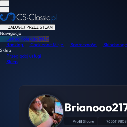
ZALOGUJ PRZEZ STEAM
Nawigacja
Letnia Kolekcja
2026
Ranking
Codzienne Misje
Społeczność
Skinchange
Sklep
Przeglądaj usługi
Sklep
Brianooo21
Profil Steam
7656119808