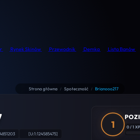
r
Rynek Skinów
Przewodnik
Demka
Lista Banów
Strona główna
Społeczność
Brianooo217
/
/
7
POZI
1
0 / 1 X
4851203
[U:1:124585475]