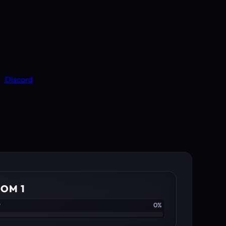
Discord
OM 1
P
0%