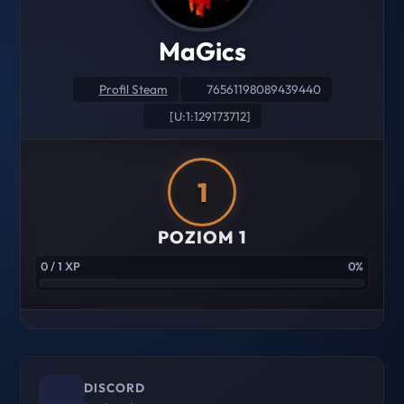
MaGics
Profil Steam
76561198089439440
[U:1:129173712]
1
POZIOM 1
0 / 1 XP
0%
DISCORD