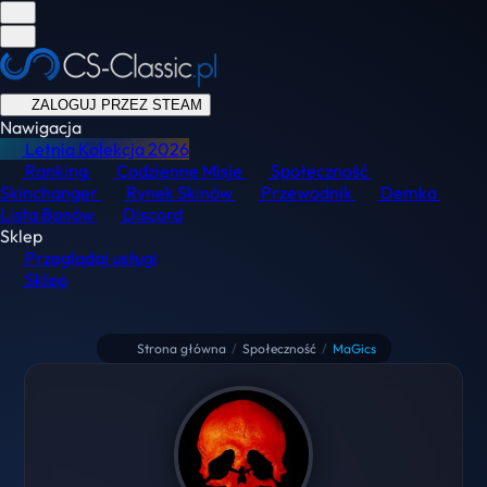
ZALOGUJ PRZEZ STEAM
Nawigacja
Letnia Kolekcja
2026
Ranking
Codzienne Misje
Społeczność
Skinchanger
Rynek Skinów
Przewodnik
Demka
Lista Banów
Discord
Sklep
Przeglądaj usługi
Sklep
Strona główna
/
Społeczność
/
MaGics