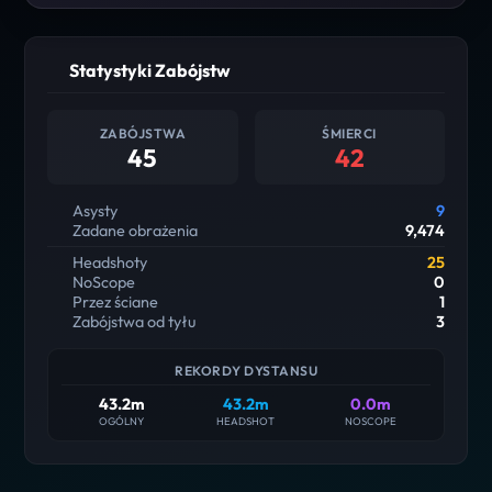
Statystyki Zabójstw
ZABÓJSTWA
ŚMIERCI
45
42
Asysty
9
Zadane obrażenia
9,474
Headshoty
25
NoScope
0
Przez ściane
1
Zabójstwa od tyłu
3
REKORDY DYSTANSU
43.2m
43.2m
0.0m
OGÓLNY
HEADSHOT
NOSCOPE