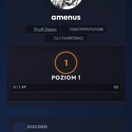
amenus
Profil Steam
76561198101161088
[U:1:140895360]
1
POZIOM 1
0 / 1 XP
0%
DISCORD