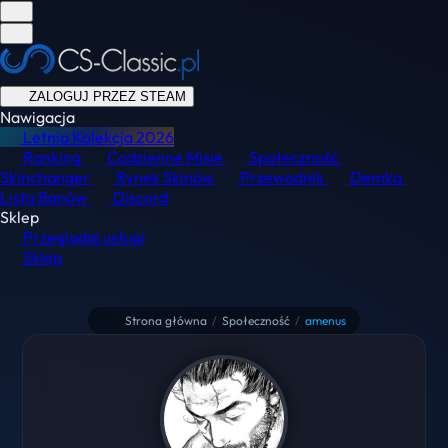
ZALOGUJ PRZEZ STEAM
Nawigacja
Letnia Kolekcja
2026
Ranking
Codzienne Misje
Społeczność
Skinchanger
Rynek Skinów
Przewodnik
Demka
Lista Banów
Discord
Sklep
Przeglądaj usługi
Sklep
Strona główna
/
Społeczność
/
amenus