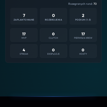
Rozegranych rund:
70
7
0
2
ZAPLANTOWANE
ROZBROJENIA
PODIUM (1-3)
17
0
17
MVP
CLUTCH
PIERWSZA KREW
4
0
0
STREAK
EKSPLOZJE
HOSTY