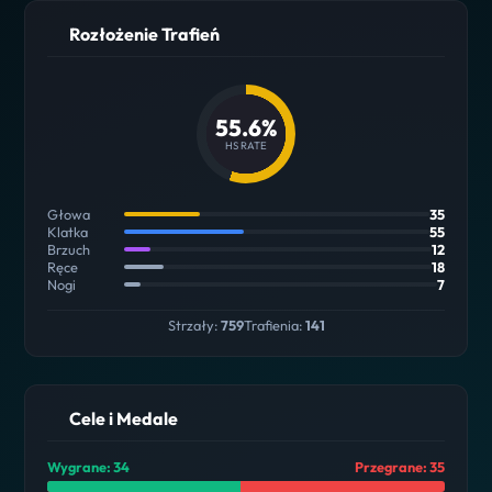
Rozłożenie Trafień
55.6%
HS RATE
Głowa
35
Klatka
55
Brzuch
12
Ręce
18
Nogi
7
Strzały:
759
Trafienia:
141
Cele i Medale
Wygrane: 34
Przegrane: 35