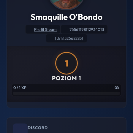
Smaquille O'Bondo
Profil Steam
76561198112934013
[U:1:152668285]
1
POZIOM 1
0 / 1 XP
0%
DISCORD