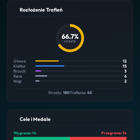
Rozłożenie Trafień
66.7%
HS RATE
Głowa
12
Klatka
15
Brzuch
3
Ręce
6
Nogi
2
Strzały:
180
Trafienia:
45
Cele i Medale
Wygrane: 14
Przegrane: 14