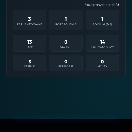
Rozegranych rund:
28
3
1
1
ZAPLANTOWANE
ROZBROJENIA
PODIUM (1-3)
13
0
14
MVP
CLUTCH
PIERWSZA KREW
3
0
0
STREAK
EKSPLOZJE
HOSTY