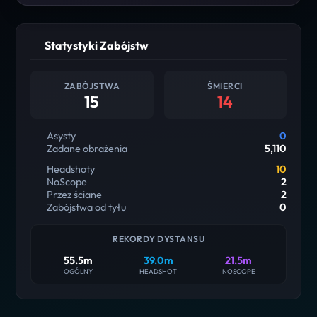
Statystyki Zabójstw
ZABÓJSTWA
ŚMIERCI
15
14
Asysty
0
Zadane obrażenia
5,110
Headshoty
10
NoScope
2
Przez ściane
2
Zabójstwa od tyłu
0
REKORDY DYSTANSU
55.5m
39.0m
21.5m
OGÓLNY
HEADSHOT
NOSCOPE