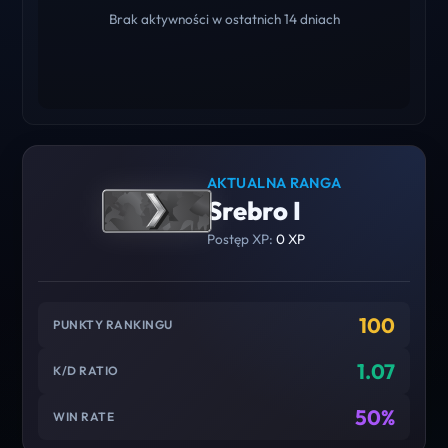
Brak aktywności w ostatnich 14 dniach
AKTUALNA RANGA
Srebro I
Postęp XP:
0 XP
100
PUNKTY RANKINGU
1.07
K/D RATIO
50%
WIN RATE