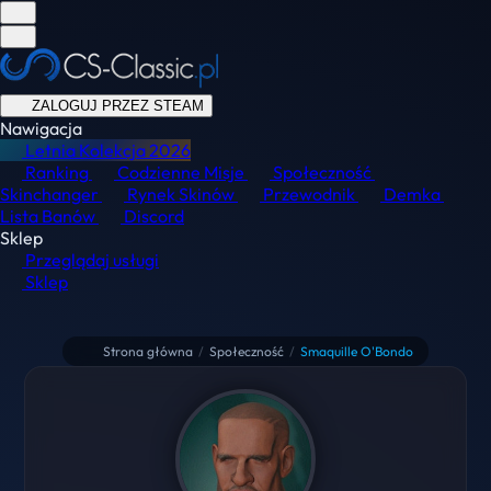
ZALOGUJ PRZEZ STEAM
Nawigacja
Letnia Kolekcja
2026
Ranking
Codzienne Misje
Społeczność
Skinchanger
Rynek Skinów
Przewodnik
Demka
Lista Banów
Discord
Sklep
Przeglądaj usługi
Sklep
Strona główna
/
Społeczność
/
Smaquille O'Bondo