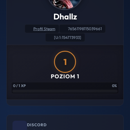
Dhallz
Profil Steam
76561198115039661
[U:1:154773933]
1
POZIOM 1
0 / 1 XP
0%
DISCORD