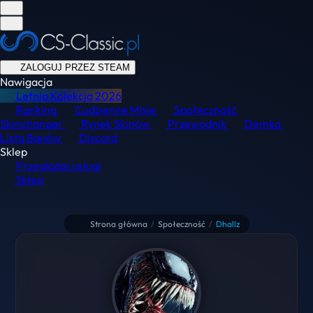
ZALOGUJ PRZEZ STEAM
Nawigacja
Letnia Kolekcja
2026
Ranking
Codzienne Misje
Społeczność
Skinchanger
Rynek Skinów
Przewodnik
Demka
Lista Banów
Discord
Sklep
Przeglądaj usługi
Sklep
Strona główna
/
Społeczność
/
Dhallz