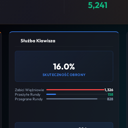
5,241
Służba Klawisza
16.0%
SKUTECZNOŚĆ OBRONY
Zabici Więźniowie
1,326
Przeżyte Rundy
158
Przegrane Rundy
828