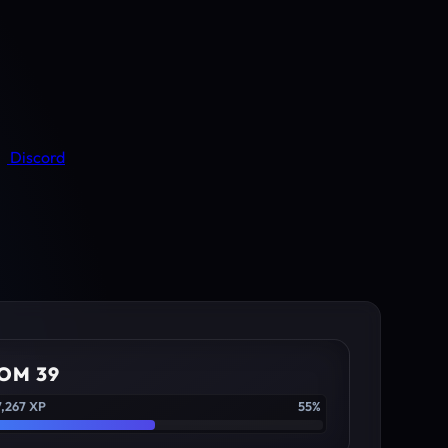
Discord
OM 39
7,267 XP
55%