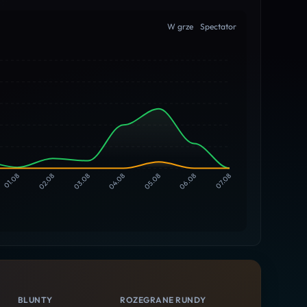
W grze
Spectator
01.08
02.08
03.08
04.08
05.08
06.08
07.08
BLUNTY
ROZEGRANE RUNDY