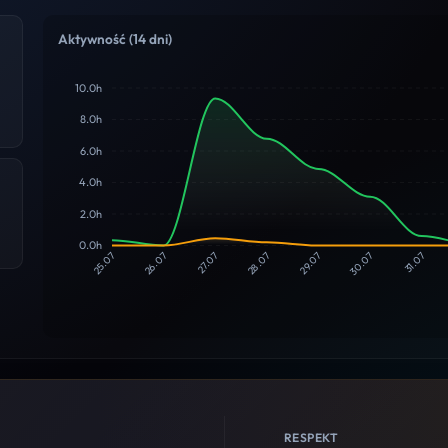
Aktywność (14 dni)
10.0h
8.0h
6.0h
4.0h
2.0h
0.0h
26.07
27.07
28.07
29.07
30.07
31.07
25.07
RESPEKT