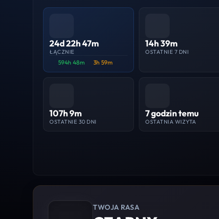
24d 22h 47m
14h 39m
ŁĄCZNIE
OSTATNIE 7 DNI
594h 48m
3h 59m
107h 9m
7 godzin temu
OSTATNIE 30 DNI
OSTATNIA WIZYTA
TWOJA RASA