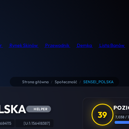
r
Rynek Skinów
Przewodnik
Demka
Lista Banów
Strona główna
Społeczność
SENSEI_POLSKA
/
/
LSKA
POZI
HELPER
39
7,038 / 
684115
[U:1:156418387]