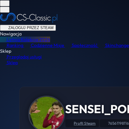
ZALOGUJ PRZEZ STEAM
Nawigacja
Letnia Kolekcja
2026
Ranking
Codzienne Misje
Społeczność
Skinchange
Sklep
Przeglądaj usługi
Sklep
SENSEI_PO
Profil Steam
76561198116