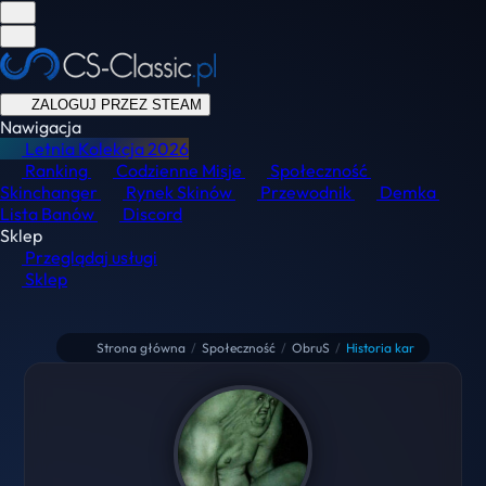
ZALOGUJ PRZEZ STEAM
Nawigacja
Letnia Kolekcja
2026
Ranking
Codzienne Misje
Społeczność
Skinchanger
Rynek Skinów
Przewodnik
Demka
Lista Banów
Discord
Sklep
Przeglądaj usługi
Sklep
Strona główna
/
Społeczność
/
ObruS
/
Historia kar