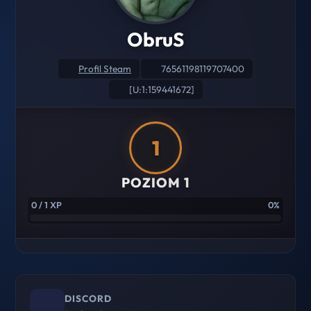
ObruS
Profil Steam
76561198119707400
[U:1:159441672]
1
POZIOM 1
0 / 1 XP
0%
DISCORD