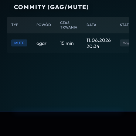
COMMITY (GAG/MUTE)
CZAS
TYP
POWÓD
DATA
STATUS
TRWANIA
11.06.2026
ogar
15 min
MUTE
Wygasł
20:34