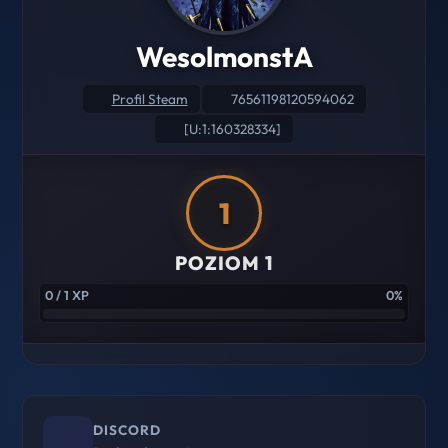
WesolmonstA
Profil Steam
76561198120594062
[U:1:160328334]
1
POZIOM 1
0 / 1 XP
0%
DISCORD