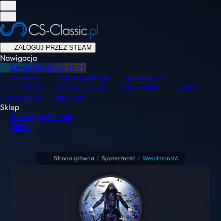
ZALOGUJ PRZEZ STEAM
Nawigacja
Letnia Kolekcja
2026
Ranking
Codzienne Misje
Społeczność
Skinchanger
Rynek Skinów
Przewodnik
Demka
Lista Banów
Discord
Sklep
Przeglądaj usługi
Sklep
Strona główna
/
Społeczność
/
WesolmonstA