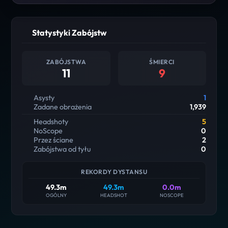
Statystyki Zabójstw
ZABÓJSTWA
ŚMIERCI
11
9
Asysty
1
Zadane obrażenia
1,939
Headshoty
5
NoScope
0
Przez ściane
2
Zabójstwa od tyłu
0
REKORDY DYSTANSU
49.3m
49.3m
0.0m
OGÓLNY
HEADSHOT
NOSCOPE