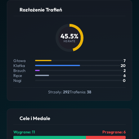
Rozłożenie Trafień
45.5%
HS RATE
Głowa
7
Klatka
20
Brzuch
2
Ręce
6
Nogi
0
Strzały:
292
Trafienia:
38
Cele i Medale
Wygrane: 11
Przegrane: 6