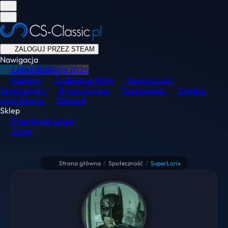
ZALOGUJ PRZEZ STEAM
Nawigacja
Letnia Kolekcja
2026
Ranking
Codzienne Misje
Społeczność
Skinchanger
Rynek Skinów
Przewodnik
Demka
Lista Banów
Discord
Sklep
Przeglądaj usługi
Sklep
Strona główna
/
Społeczność
/
SuperLorix