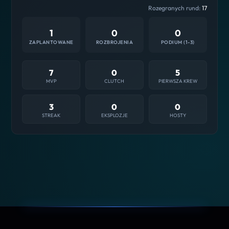
Rozegranych rund:
17
1
0
0
ZAPLANTOWANE
ROZBROJENIA
PODIUM (1-3)
7
0
5
MVP
CLUTCH
PIERWSZA KREW
3
0
0
STREAK
EKSPLOZJE
HOSTY