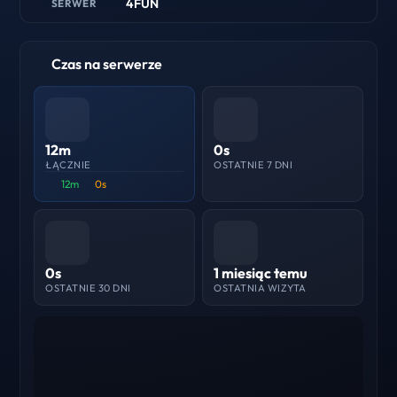
4FUN
SERWER
Czas na serwerze
12m
0s
ŁĄCZNIE
OSTATNIE 7 DNI
12m
0s
0s
1 miesiąc temu
OSTATNIE 30 DNI
OSTATNIA WIZYTA