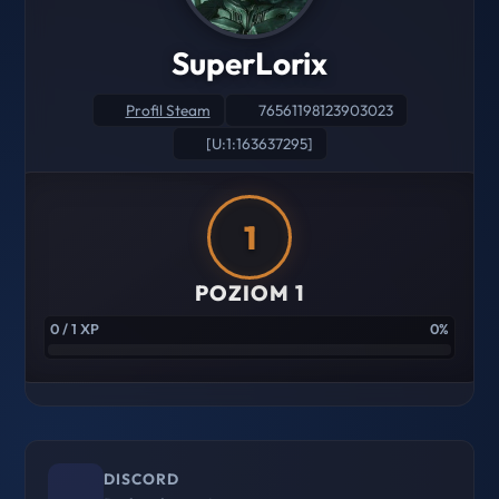
SuperLorix
Profil Steam
76561198123903023
[U:1:163637295]
1
POZIOM 1
0 / 1 XP
0%
DISCORD