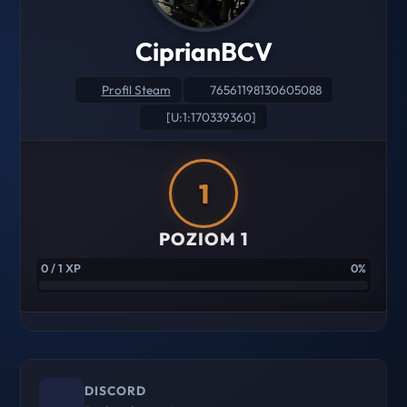
CiprianBCV
Profil Steam
76561198130605088
[U:1:170339360]
1
POZIOM 1
0 / 1 XP
0%
DISCORD