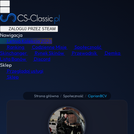
ZALOGUJ PRZEZ STEAM
Nawigacja
Letnia Kolekcja
2026
Ranking
Codzienne Misje
Społeczność
Skinchanger
Rynek Skinów
Przewodnik
Demka
Lista Banów
Discord
Sklep
Przeglądaj usługi
Sklep
Strona główna
/
Społeczność
/
CiprianBCV